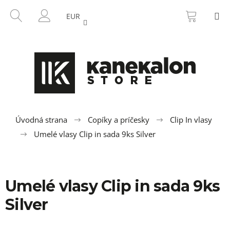
K
Prejsť
NÁKU
HĽADAŤ
M
na
KOŠÍK
o
EUR
SPÄŤ
SPÄŤ
obsah
PRIHLÁSENIE
š
í
Č
k
o
p
o
t
r
Úvodná strana
Copíky a príčesky
Clip In vlasy
e
Umelé vlasy Clip in sada 9ks Silver
b
u
j
Umelé vlasy Clip in sada 9ks
e
t
Silver
e
n