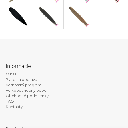
Z
á
Informácie
p
O nás
ä
Platba a doprava
t
Vernostný program
Velkoobchodný odber
i
Obchodné podmienky
e
FAQ
Kontakty