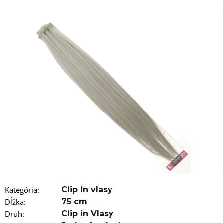
á
j
s
ť
?
HĽADAŤ
O
d
p
o
Kategória
:
Clip In vlasy
r
Dĺžka
:
75 cm
ú
č
Druh
:
Clip in Vlasy