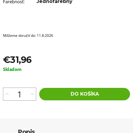
a
Farebnosť
:
Jednofarebný
m
e
100%
JUMBO
BRAID
Môžeme doručiť do:
11.8.2026
KANEKALON
T12/22
BRAIDORDIE
€5,96
€31,96
Jednotková
Skladom
cena:
DO KOŠÍKA
Popis