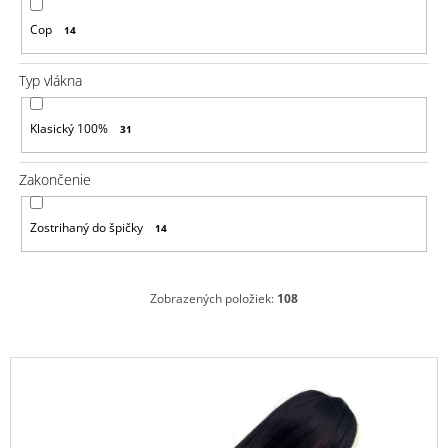
Cop
14
Typ vlákna
Klasický 100%
31
Zakončenie
Zostrihaný do špičky
14
Zobrazených položiek:
108
V
ý
p
i