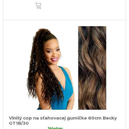
DO
KOŠÍKA
Vlnitý cop na sťahovacej gumičke 60cm Becky
GT1B/30
Skladom