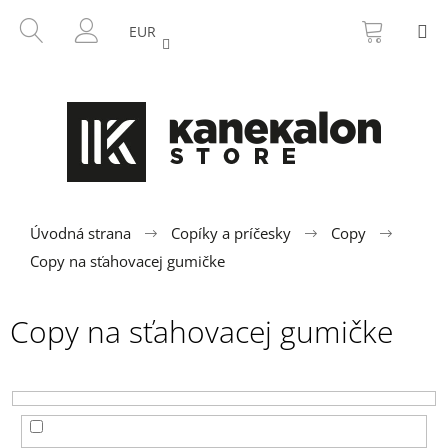
K
Prejsť
NÁKU
HĽADAŤ
M
na
KOŠÍK
o
EUR
SPÄŤ
SPÄŤ
obsah
PRIHLÁSENIE
š
í
Č
k
o
p
o
t
r
Úvodná strana
Copíky a príčesky
Copy
e
Copy na sťahovacej gumičke
b
u
Copy na sťahovacej gumičke
j
e
t
e
n