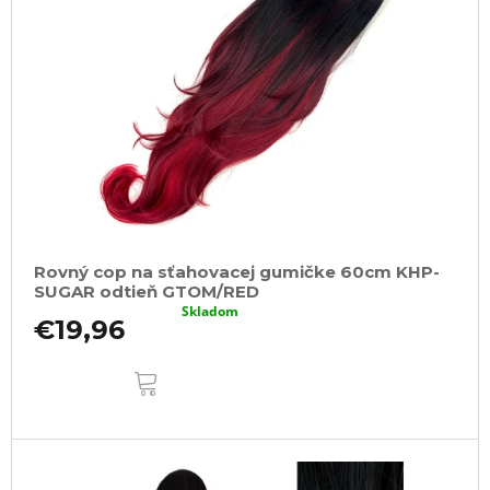
s
p
r
o
d
u
k
t
o
Rovný cop na sťahovacej gumičke 60cm KHP-
v
SUGAR odtieň GTOM/RED
Skladom
€19,96
DO
KOŠÍKA