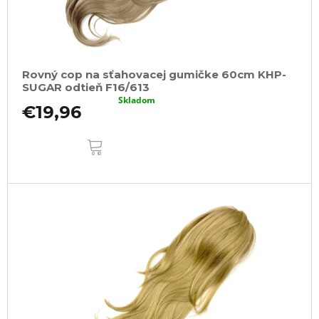
Rovný cop na sťahovacej gumičke 60cm KHP-
SUGAR odtieň F16/613
Skladom
€19,96
DO
KOŠÍKA