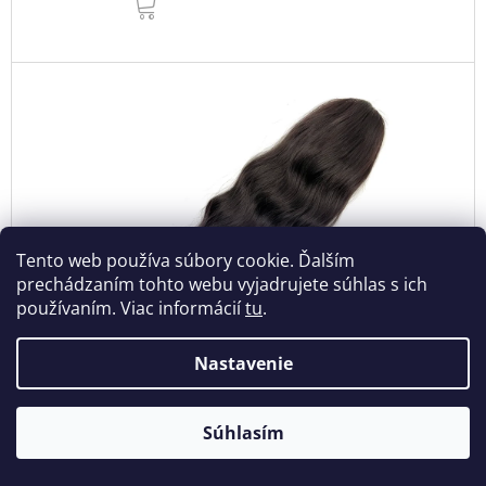
KOŠÍKA
Tento web používa súbory cookie. Ďalším
prechádzaním tohto webu vyjadrujete súhlas s ich
používaním. Viac informácií
tu
.
Nastavenie
Zvlnený cop na sťahovacej gumičke 60cm Jade
Súhlasím
2
Skladom