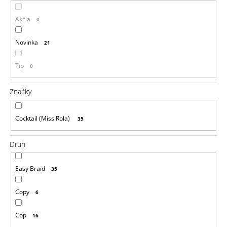
á
Akcia
0
j
s
Novinka
21
ť
?
Tip
0
Značky
HĽADAŤ
Cocktail (Miss Rola)
35
Druh
O
d
Easy Braid
35
p
o
Copy
6
r
ú
Cop
č
16