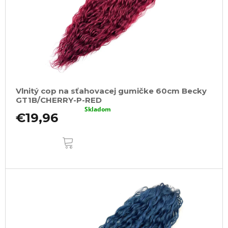
Vlnitý cop na sťahovacej gumičke 60cm Becky
GT1B/CHERRY-P-RED
Skladom
€19,96
DO
KOŠÍKA