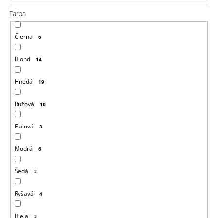
a
m
Farba
e
Čierna
6
VLNITÝ
KANEKALON
ARIEL
Blond
14
75CM
100GR
PINK1
Hnedá
19
€8,76
Pôvodne:
Ružová
10
€13
Fialová
3
Modrá
6
Šedá
2
Ryšavá
4
Biela
2