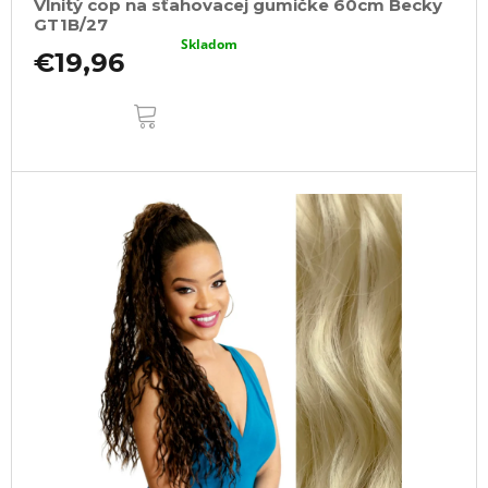
Vlnitý cop na sťahovacej gumičke 60cm Becky
GT1B/27
Skladom
€19,96
DO
KOŠÍKA