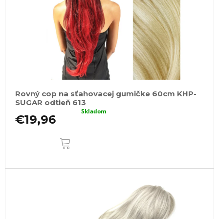
Rovný cop na sťahovacej gumičke 60cm KHP-
SUGAR odtieň 613
Skladom
€19,96
DO
KOŠÍKA