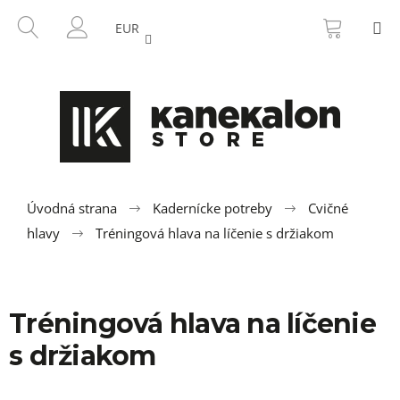
K
Prejsť
NÁKU
HĽADAŤ
M
na
KOŠÍK
o
EUR
SPÄŤ
SPÄŤ
obsah
PRIHLÁSENIE
š
í
Č
k
o
p
o
t
r
Úvodná strana
Kadernícke potreby
Cvičné
e
hlavy
Tréningová hlava na líčenie s držiakom
b
u
j
Tréningová hlava na líčenie
e
t
s držiakom
e
n