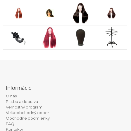
Z
á
Informácie
p
O nás
ä
Platba a doprava
t
Vernostný program
Velkoobchodný odber
i
Obchodné podmienky
e
FAQ
Kontakty