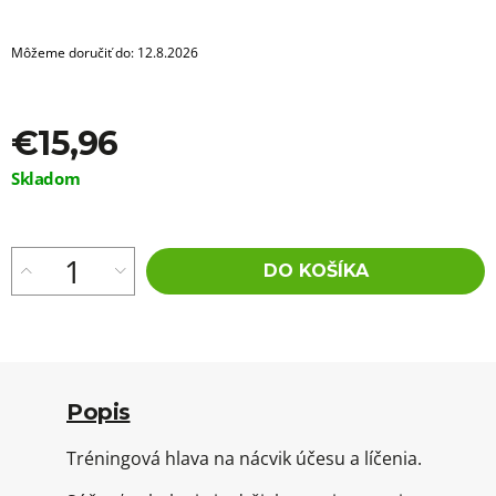
a
m
e
Môžeme doručiť do:
12.8.2026
NYLONOVÁ
NIŤ
NA
€15,96
NAŠÍVANIE
VLASOV
Jednotková
Skladom
-
cena:
DARKBROWN
60M
€1,96
DO KOŠÍKA
Popis
Tréningová hlava na nácvik účesu a líčenia.