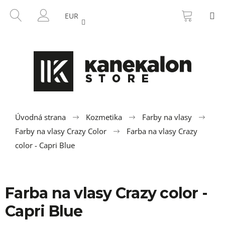
K
Prejsť
NÁKU
HĽADAŤ
M
na
KOŠÍK
o
EUR
SPÄŤ
SPÄŤ
obsah
PRIHLÁSENIE
š
í
Č
k
o
p
o
t
r
Úvodná strana
Kozmetika
Farby na vlasy
e
Farby na vlasy Crazy Color
Farba na vlasy Crazy
b
color - Capri Blue
u
j
e
Farba na vlasy Crazy color -
t
Capri Blue
e
n