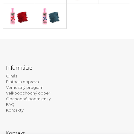
Z
á
Informácie
p
O nás
ä
Platba a doprava
t
Vernostný program
Velkoobchodný odber
i
Obchodné podmienky
e
FAQ
Kontakty
Kontakt