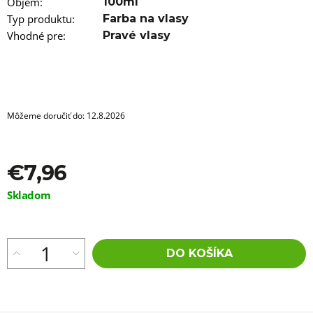
a
Objem
:
100ml
m
Typ produktu
:
Farba na vlasy
e
Vhodné pre
:
Pravé vlasy
100%
EZ
KANEKALON
FL-
18S
Môžeme doručiť do:
12.8.2026
€4,36
Pôvodne:
€6
€7,96
Jednotková
Skladom
cena:
DO KOŠÍKA