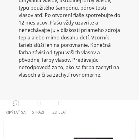
umývania vlasov, aktuálnej farby vlasov,
typu použitého šampónu, pórovitosti
vlasov atď. Po otvorení fľaše spotrebujte do
12 mesiacov. Fľašu vždy uzavrite a
nenechávajte ju v blízkosti priameho zdroja
tepla alebo mimo dosahu detí. Vzorník
farieb slúži len na porovnanie. Konečná
farba závisí od typu vašich vlasov a
pôvodnej farby vlasov. Predávajúci
nezodpovedá za to, ako sa farba zachytí na
vlasoch a či sa zachytí rovnomerne.
STRÁŽIŤ
ZDIEĽAŤ
OPÝTAŤ SA