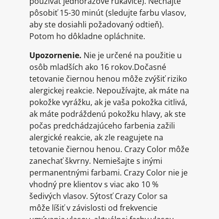
používať jednorazové rukavice). Nechajte
pôsobiť 15-30 minút (sledujte farbu vlasov,
aby ste dosiahli požadovaný odtieň).
Potom ho dôkladne opláchnite.
Upozornenie.
Nie je určené na použitie u
osôb mladších ako 16 rokov.Dočasné
tetovanie čiernou henou môže zvýšiť riziko
alergickej reakcie. Nepoužívajte, ak máte na
pokožke vyrážku, ak je vaša pokožka citlivá,
ak máte podráždenú pokožku hlavy, ak ste
počas predchádzajúceho farbenia zažili
alergické reakcie, ak zle reagujete na
tetovanie čiernou henou. Crazy Color môže
zanechať škvrny. Nemiešajte s inými
permanentnými farbami. Crazy Color nie je
vhodný pre klientov s viac ako 10 %
šedivých vlasov. Sýtosť Crazy Color sa
môže líšiť v závislosti od frekvencie