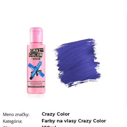
á
j
s
ť
?
HĽADAŤ
O
d
p
o
r
Meno značky
:
Crazy Color
ú
č
Kategória
:
Farby na vlasy Crazy Color