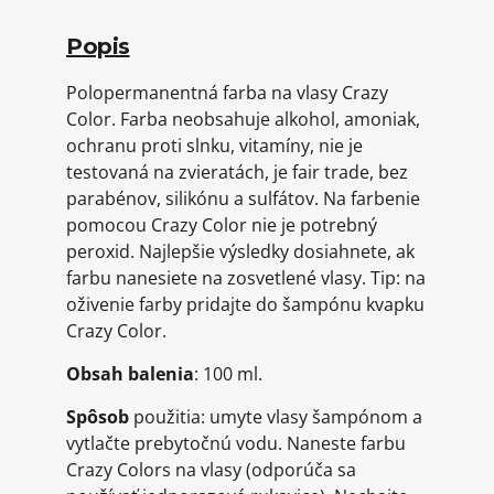
Popis
Polopermanentná farba na vlasy Crazy
Color. Farba neobsahuje alkohol, amoniak,
ochranu proti slnku, vitamíny, nie je
testovaná na zvieratách, je fair trade, bez
parabénov, silikónu a sulfátov. Na farbenie
pomocou Crazy Color nie je potrebný
peroxid. Najlepšie výsledky dosiahnete, ak
farbu nanesiete na zosvetlené vlasy. Tip: na
oživenie farby pridajte do šampónu kvapku
Crazy Color.
Obsah balenia
: 100 ml.
Spôsob
použitia: umyte vlasy šampónom a
vytlačte prebytočnú vodu. Naneste farbu
Crazy Colors na vlasy (odporúča sa