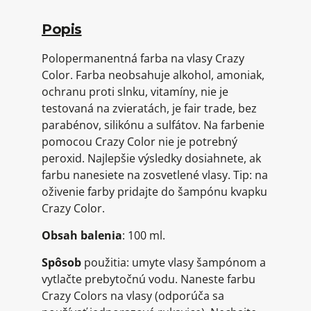
Popis
Polopermanentná farba na vlasy Crazy
Color. Farba neobsahuje alkohol, amoniak,
ochranu proti slnku, vitamíny, nie je
testovaná na zvieratách, je fair trade, bez
parabénov, silikónu a sulfátov. Na farbenie
pomocou Crazy Color nie je potrebný
peroxid. Najlepšie výsledky dosiahnete, ak
farbu nanesiete na zosvetlené vlasy. Tip: na
oživenie farby pridajte do šampónu kvapku
Crazy Color.
Obsah balenia
: 100 ml.
Spôsob
použitia: umyte vlasy šampónom a
vytlačte prebytočnú vodu. Naneste farbu
Crazy Colors na vlasy (odporúča sa