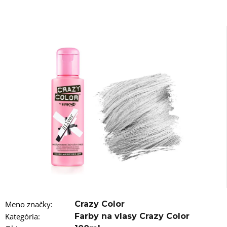
á
j
s
ť
?
HĽADAŤ
O
d
p
o
r
Meno značky
:
Crazy Color
ú
č
Kategória
:
Farby na vlasy Crazy Color