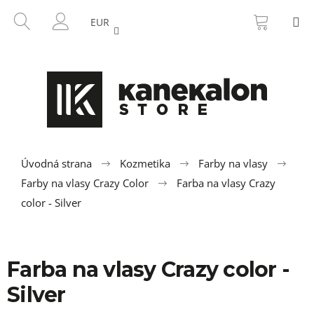
K
Prejsť
NÁKU
HĽADAŤ
M
na
KOŠÍK
o
EUR
SPÄŤ
SPÄŤ
obsah
PRIHLÁSENIE
š
í
Č
k
o
p
o
t
r
Úvodná strana
Kozmetika
Farby na vlasy
e
Farby na vlasy Crazy Color
Farba na vlasy Crazy
b
color - Silver
u
j
e
Farba na vlasy Crazy color -
t
Silver
e
n