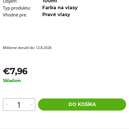
a
Objem
:
100ml
m
Typ produktu
:
Farba na vlasy
e
Vhodné pre
:
Pravé vlasy
100%
EZ
KANEKALON
73
X-
SMART
Môžeme doručiť do:
12.8.2026
€3,16
€7,96
Jednotková
Skladom
cena:
DO KOŠÍKA