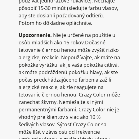
používať jednorazové rukavice). Nechajte
pôsobiť 15-30 minút (sledujte farbu vlasov,
aby ste dosiahli požadovaný odtieň).
Potom ho dôkladne opláchnite.
Upozornenie.
Nie je určené na použitie u
osôb mladších ako 16 rokov.Dočasné
tetovanie čiernou henou môže zvýšiť riziko
alergickej reakcie. Nepoužívajte, ak máte na
pokožke vyrážku, ak je vaša pokožka citlivá,
ak máte podráždenú pokožku hlavy, ak ste
počas predchádzajúceho farbenia zažili
alergické reakcie, ak zle reagujete na
tetovanie čiernou henou. Crazy Color môže
zanechať škvrny. Nemiešajte s inými
permanentnými farbami. Crazy Color nie je
vhodný pre klientov s viac ako 10 %
šedivých vlasov. Sýtosť Crazy Color sa
môže líšiť v závislosti od frekvencie