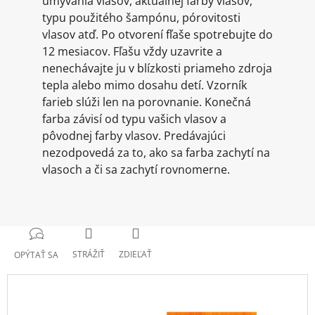
umývania vlasov, aktuálnej farby vlasov,
typu použitého šampónu, pórovitosti
vlasov atď. Po otvorení fľaše spotrebujte do
12 mesiacov. Fľašu vždy uzavrite a
nenechávajte ju v blízkosti priameho zdroja
tepla alebo mimo dosahu detí. Vzorník
farieb slúži len na porovnanie. Konečná
farba závisí od typu vašich vlasov a
pôvodnej farby vlasov. Predávajúci
nezodpovedá za to, ako sa farba zachytí na
vlasoch a či sa zachytí rovnomerne.
STRÁŽIŤ
ZDIEĽAŤ
OPÝTAŤ SA