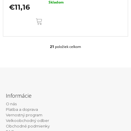
Skladom
€11,16
DO
KOŠÍKA
21
položiek celkom
O
v
l
á
d
a
c
Z
i
á
e
Informácie
p
p
r
O nás
ä
v
Platba a doprava
t
k
Vernostný program
y
Velkoobchodný odber
i
v
Obchodné podmienky
e