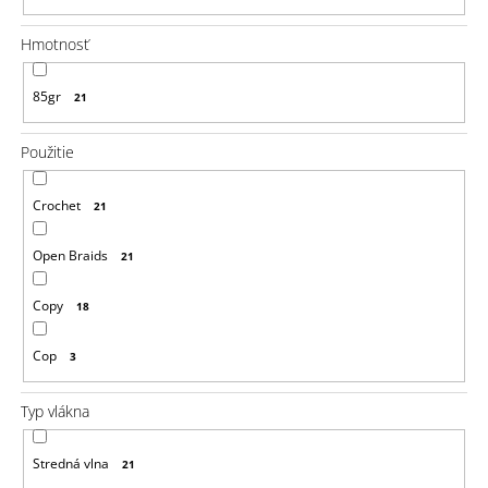
a
m
e
Hmotnosť
100%
85gr
21
JUMBO
BRAID
KANEKALON
Použitie
XXL
60
BRAIDORDIE
Crochet
21
€6,76
Pôvodne:
Open Braids
21
€6,95
Copy
18
Cop
3
Typ vlákna
Stredná vlna
21