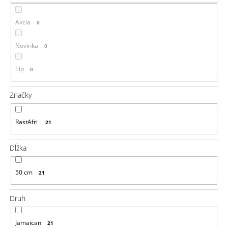
á
Akcia
j
0
s
Novinka
0
ť
?
Tip
0
Značky
HĽADAŤ
RastAfri
21
Dĺžka
O
d
50 cm
21
p
o
r
Druh
ú
č
Jamaican
21