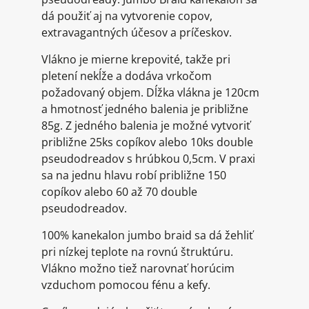
dá použiť aj na vytvorenie copov,
extravagantných účesov a príčeskov.
Vlákno je mierne krepovité, takže pri
pletení nekĺže a dodáva vrkočom
požadovaný objem. Dĺžka vlákna je 120cm
a hmotnosť jedného balenia je približne
85g. Z jedného balenia je možné vytvoriť
približne 25ks copíkov alebo 10ks double
pseudodreadov s hrúbkou 0,5cm. V praxi
sa na jednu hlavu robí približne 150
copíkov alebo 60 až 70 double
pseudodreadov.
100% kanekalon jumbo braid sa dá žehliť
pri nízkej teplote na rovnú štruktúru.
Vlákno možno tiež narovnať horúcim
vzduchom pomocou fénu a kefy.