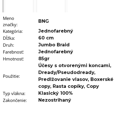
a
m
e
Meno
BNG
100%
značky
:
JUMBO
Kategória
:
Jednofarebný
BRAID
Dĺžka
:
60 cm
KANEKALON
T12/22
Druh
:
Jumbo Braid
BRAIDORDIE
Farebnosť
:
Jednofarebný
€5,96
Hmotnosť
:
85gr
Účesy s otvorenými koncami
,
Dready/Pseudodready
,
Použitie
:
Predlžovanie vlasov
,
Boxerské
copy
,
Rasta copíky
,
Copy
Typ vlákna
:
Klasický 100%
Zakončenie
:
Nezostrihaný