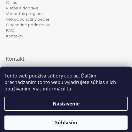
O nás
ä
Platba a doprava
t
Vernostný program
Velkoobchodný odber
i
Obchodné podmienky
e
FAQ
Kontakty
Kontakt
info@kanekalon-store.sk
Tento web používa súbory cookie. Ďalším
prechádzaním tohto webu vyjadrujete súhlas s ich
používaním. Viac informácií
tu
.
Facebook
Instagram
Nastavenie
Vytvoril Shoptet
© 2026 Kanekalon-store.sk. Všetky práva
Súhlasím
vyhradené.