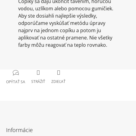
Copíky sa dajú ukončiť tavením, horúcou
vodou, uzlíkom alebo pomocou gumičiek.
Aby ste dosiahli najlepšie výsledky,
odporúčame vyskúšať metódu úpravy
najprv na jednom copíku a potom ju
aplikovať na ostatné pramene. Nie všetky
farby môžu reagovať na teplo rovnako.
STRÁŽIŤ
ZDIEĽAŤ
OPÝTAŤ SA
Z
á
Informácie
p