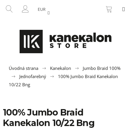
K
Prejsť
NÁKU
HĽADAŤ
M
na
KOŠÍK
o
EUR
SPÄŤ
SPÄŤ
obsah
PRIHLÁSENIE
š
í
Č
k
o
p
o
t
r
Úvodná strana
Kanekalon
Jumbo Braid 100%
e
Jednofarebný
100% Jumbo Braid Kanekalon
b
10/22 Bng
u
j
e
100% Jumbo Braid
t
Kanekalon 10/22 Bng
e
n