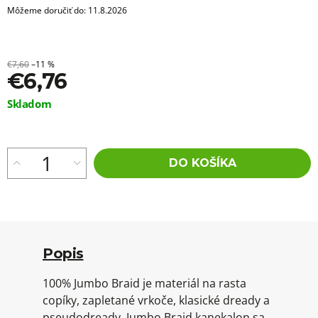
Môžeme doručiť do:
11.8.2026
€7,60
–11 %
€6,76
Jednotková
Skladom
cena:
DO KOŠÍKA
Popis
100% Jumbo Braid je materiál na rasta
copíky, zapletané vrkoče, klasické dready a
pseudodready. Jumbo Braid kanekalon sa