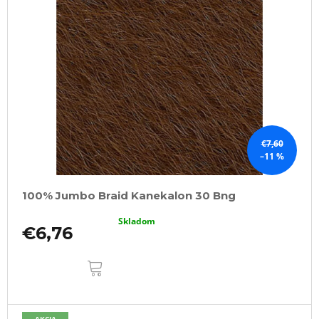
€7,60
–11 %
100% Jumbo Braid Kanekalon 30 Bng
Skladom
€6,76
DO
KOŠÍKA
AKCIA