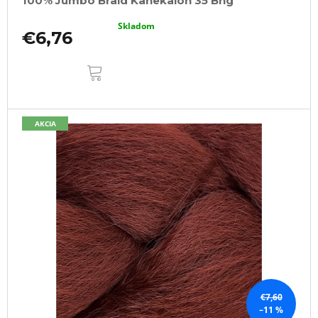
100% Jumbo Braid Kanekalon 35 Bng
Skladom
€6,76
DO
KOŠÍKA
AKCIA
€7,60
–11 %