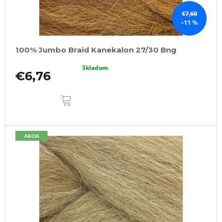
€7,60
–11 %
100% Jumbo Braid Kanekalon 27/30 Bng
Skladom
€6,76
DO
KOŠÍKA
AKCIA