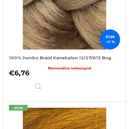
€7,60
–11 %
100% Jumbo Braid Kanekalon 12/27/613 Bng
Momentálne nedostupné
€6,76
DETAIL
AKCIA