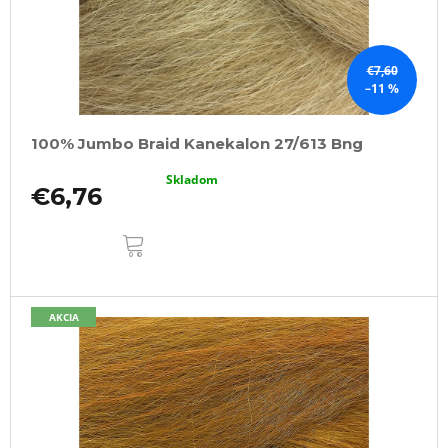
€7,60
–11 %
100% Jumbo Braid Kanekalon 27/613 Bng
Skladom
€6,76
DO
KOŠÍKA
AKCIA