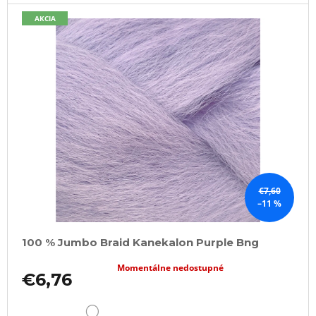
a
m
AKCIA
e
VLNITÝ
KANEKALON
ARIEL
75CM
100GR
PINK1
€8,76
Pôvodne:
€13
€7,60
–11 %
100 % Jumbo Braid Kanekalon Purple Bng
Momentálne nedostupné
€6,76
DETAIL