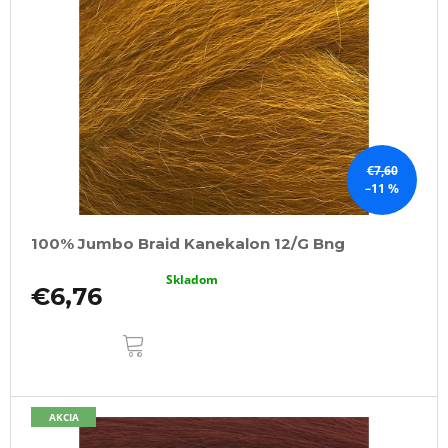
€7,60
–11 %
100% Jumbo Braid Kanekalon 12/G Bng
Skladom
€6,76
DO
KOŠÍKA
AKCIA