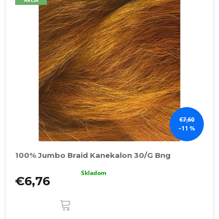
€7,60
–11 %
100% Jumbo Braid Kanekalon 30/G Bng
Skladom
€6,76
DO
KOŠÍKA