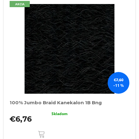
AKCIA
€7,60
–11 %
100% Jumbo Braid Kanekalon 1B Bng
Skladom
€6,76
DO
KOŠÍKA