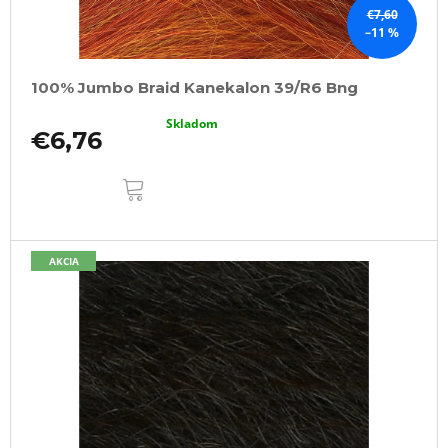
€7,60
–11 %
100% Jumbo Braid Kanekalon 39/R6 Bng
Skladom
€6,76
DO
KOŠÍKA
AKCIA