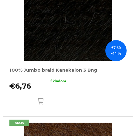
€7,60
–11 %
100% Jumbo braid Kanekalon 3 Bng
Skladom
€6,76
DO
KOŠÍKA
AKCIA