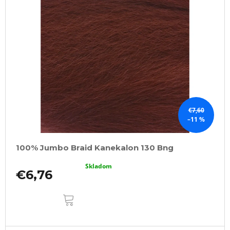
€7,60
–11 %
100% Jumbo Braid Kanekalon 130 Bng
Skladom
€6,76
DO
KOŠÍKA