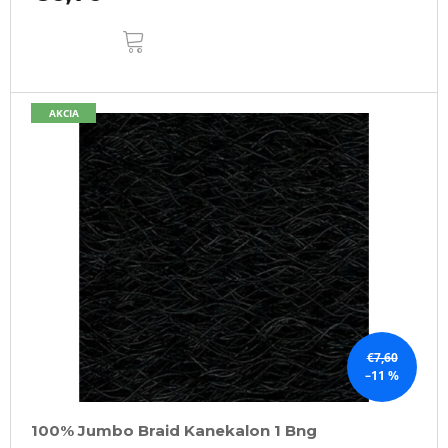
DO
KOŠÍKA
AKCIA
€7,60
–11 %
100% Jumbo Braid Kanekalon 1 Bng