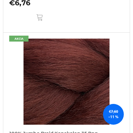
€6,76
DO
KOŠÍKA
AKCIA
€7,60
–11 %