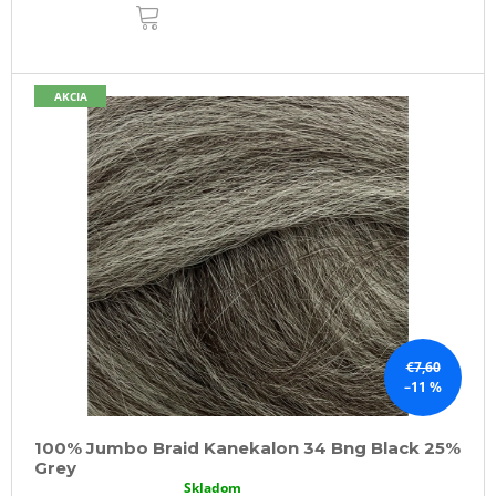
DO
KOŠÍKA
AKCIA
€7,60
–11 %
100% Jumbo Braid Kanekalon 34 Bng Black 25%
Grey
Skladom