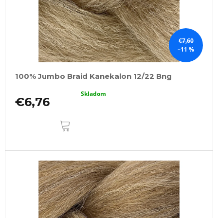
€7,60
–11 %
100% Jumbo Braid Kanekalon 12/22 Bng
Skladom
€6,76
DO
KOŠÍKA