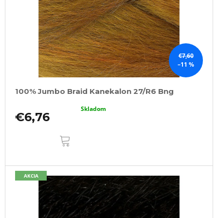
€7,60
–11 %
100% Jumbo Braid Kanekalon 27/R6 Bng
Skladom
€6,76
DO
KOŠÍKA
AKCIA