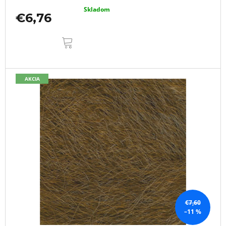
Skladom
€6,76
DO
KOŠÍKA
AKCIA
€7,60
–11 %