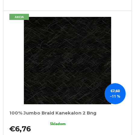
AKCIA
€7,60
–11 %
100% Jumbo Braid Kanekalon 2 Bng
Skladom
€6,76