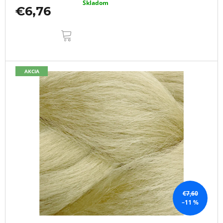
Skladom
€6,76
DO
KOŠÍKA
AKCIA
€7,60
–11 %