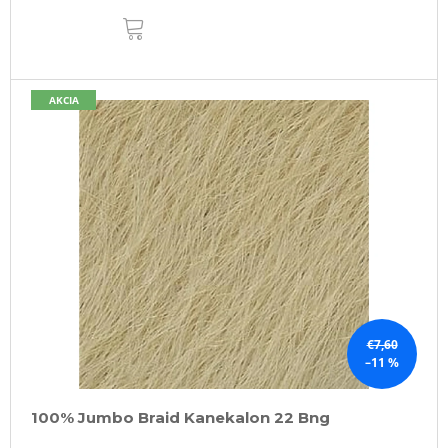
DO
KOŠÍKA
AKCIA
€7,60
–11 %
100% Jumbo Braid Kanekalon 22 Bng