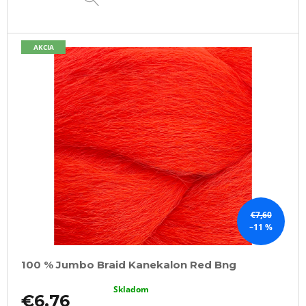
AKCIA
€7,60
–11 %
100 % Jumbo Braid Kanekalon Red Bng
Skladom
€6,76