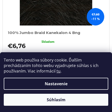
€7,60
–11 %
100% Jumbo Braid Kanekalon 4 Bng
Skladom
€6,76
DO
KOŠÍKA
Tento web používa súbory cookie. Ďalším
prechádzaním tohto webu vyjadrujete súhlas s ich
používaním. Viac informácií
tu
.
AKCIA
Nastavenie
Súhlasím