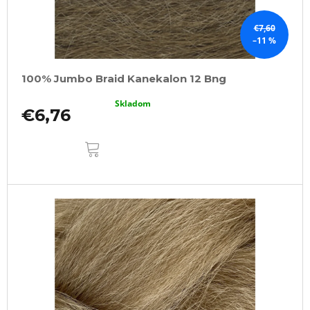
€7,60
–11 %
100% Jumbo Braid Kanekalon 12 Bng
Skladom
€6,76
DO
KOŠÍKA