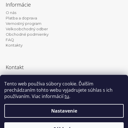
á
Informácie
p
O nás
ä
Platba a doprava
t
Vernostný program
Velkoobchodný odber
i
Obchodné podmienky
e
FAQ
Kontakty
Kontakt
info@kanekalon-store.sk
Tento web používa súbory cookie. Ďalším
prechádzaním tohto webu vyjadrujete súhlas s ich
používaním. Viac informácií
tu
.
Facebook
Instagram
Nastavenie
Vytvoril Shoptet
© 2026 Kanekalon-store.sk. Všetky práva