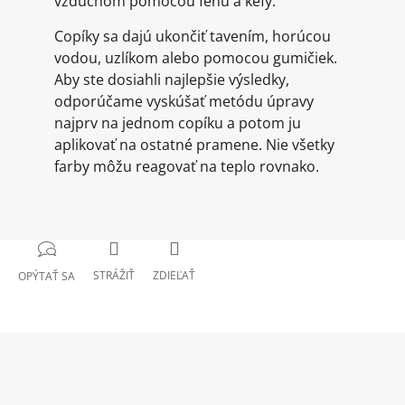
vzduchom pomocou fénu a kefy.
Copíky sa dajú ukončiť tavením, horúcou
vodou, uzlíkom alebo pomocou gumičiek.
Aby ste dosiahli najlepšie výsledky,
odporúčame vyskúšať metódu úpravy
najprv na jednom copíku a potom ju
aplikovať na ostatné pramene. Nie všetky
farby môžu reagovať na teplo rovnako.
STRÁŽIŤ
ZDIEĽAŤ
OPÝTAŤ SA
Z