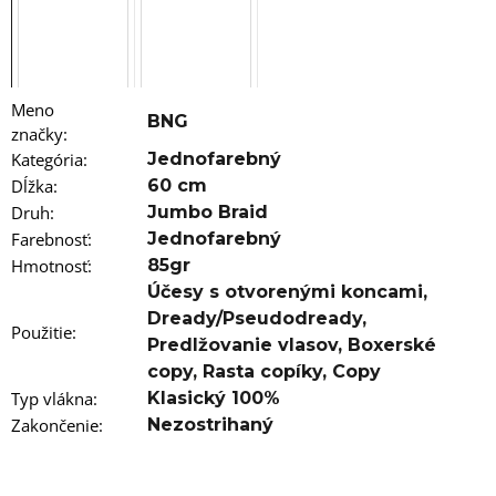
a
m
e
VLNITÝ
KANEKALON
Meno
BNG
ARIEL
značky
:
75CM
Kategória
:
Jednofarebný
100GR
PINK1
Dĺžka
:
60 cm
Druh
:
Jumbo Braid
€8,76
Pôvodne:
Farebnosť
:
Jednofarebný
€13
Hmotnosť
:
85gr
Účesy s otvorenými koncami
,
Dready/Pseudodready
,
Použitie
:
Predlžovanie vlasov
,
Boxerské
copy
,
Rasta copíky
,
Copy
Typ vlákna
:
Klasický 100%
Zakončenie
:
Nezostrihaný