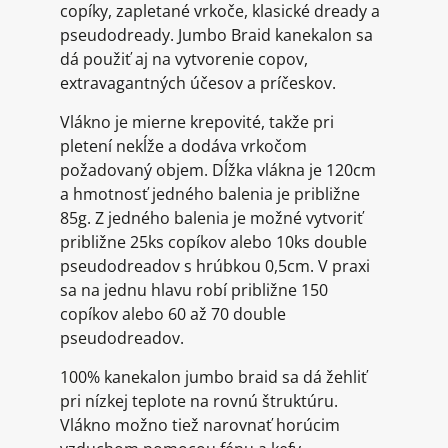
copíky, zapletané vrkoče, klasické dready a
pseudodready. Jumbo Braid kanekalon sa
dá použiť aj na vytvorenie copov,
extravagantných účesov a príčeskov.
Vlákno je mierne krepovité, takže pri
pletení nekĺže a dodáva vrkočom
požadovaný objem. Dĺžka vlákna je 120cm
a hmotnosť jedného balenia je približne
85g. Z jedného balenia je možné vytvoriť
približne 25ks copíkov alebo 10ks double
pseudodreadov s hrúbkou 0,5cm. V praxi
sa na jednu hlavu robí približne 150
copíkov alebo 60 až 70 double
pseudodreadov.
100% kanekalon jumbo braid sa dá žehliť
pri nízkej teplote na rovnú štruktúru.
Vlákno možno tiež narovnať horúcim