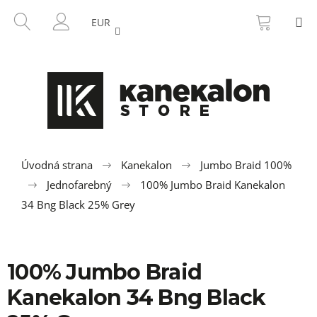
K
Prejsť
NÁKU
HĽADAŤ
M
na
KOŠÍK
o
EUR
SPÄŤ
SPÄŤ
obsah
PRIHLÁSENIE
š
í
Č
k
o
p
o
t
r
Úvodná strana
Kanekalon
Jumbo Braid 100%
e
Jednofarebný
100% Jumbo Braid Kanekalon
b
34 Bng Black 25% Grey
u
j
e
100% Jumbo Braid
t
Kanekalon 34 Bng Black
e
n