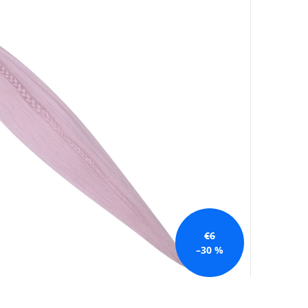
€6
–30 %