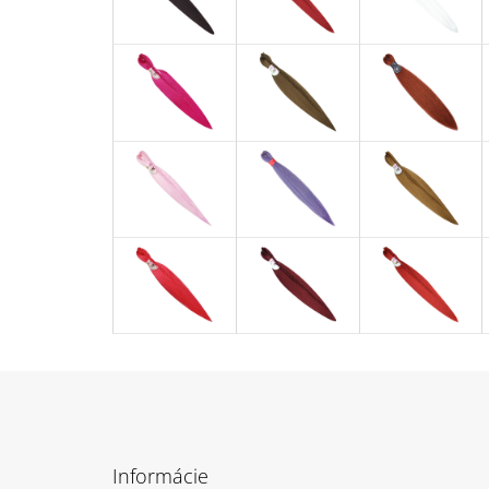
Z
á
Informácie