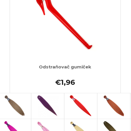
Odstraňovač gumiček
€1,96