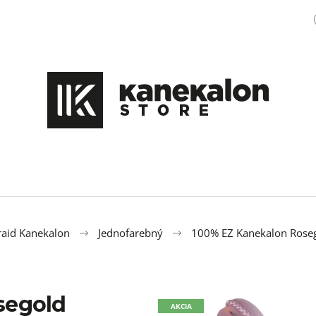
Čo potrebujete nájsť?
HĽADAŤ
Odporúčame
aid Kanekalon
Jednofarebný
100% EZ Kanekalon Rose
segold
100% EZ KANEKALON M47
OZDOBA DO ÚČE
AKCIA