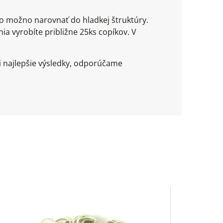
o možno narovnať do hladkej štruktúry.
ia vyrobíte približne 25ks copíkov. V
i najlepšie výsledky, odporúčame