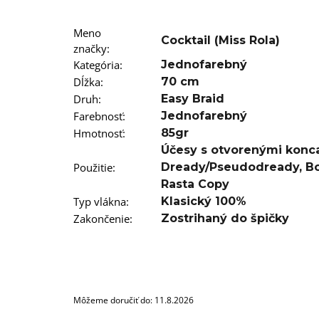
T12/22 BRAIDORDIE
€5,96
Meno
Cocktail (Miss Rola)
značky
:
Kategória
:
Jednofarebný
Dĺžka
:
70 cm
Druh
:
Easy Braid
Farebnosť
:
Jednofarebný
Hmotnosť
:
85gr
Účesy s otvorenými konc
Použitie
:
Dready/Pseudodready
,
B
Rasta Copy
Typ vlákna
:
Klasický 100%
Zakončenie
:
Zostrihaný do špičky
Môžeme doručiť do:
11.8.2026