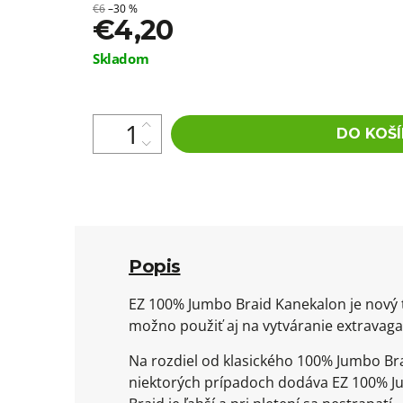
€6
–30 %
€4,20
Jednotková
Skladom
cena:
DO KOŠÍ
Popis
EZ 100% Jumbo Braid Kanekalon je nový t
možno použiť aj na vytváranie extravagan
Na rozdiel od klasického 100% Jumbo Bra
niektorých prípadoch dodáva EZ 100% Ju