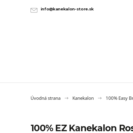
K
Prejsť
na
o
info@kanekalon-store.sk
SPÄŤ
SPÄŤ
obsah
DO
DO
š
OBCHODU
OBCHODU
í
k
Úvodná strana
Kanekalon
100% Easy Br
100% EZ Kanekalon Ro
100% JUMBO BRAID KANEKALON