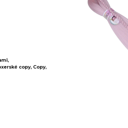
€4,20
€0,60
Pôvodne:
€6
ami
,
oxerské copy
,
Copy
,