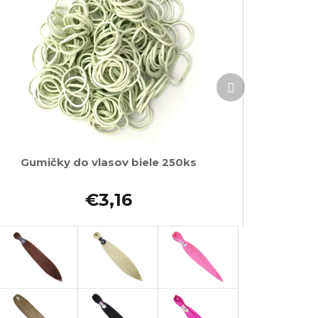
Ďalší
produkt
Gumičky do vlasov biele 250ks
€3,16