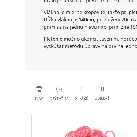
Braid je ľahší a pri pletení sa nestrapatí.
Vlákno je mierne krepovité, takže pri 
Dĺžka vlákna je
140cm
, po zložení 70cm 
praxi sa na jednu hlavu robí približne 15
Pletenie možno ukončiť tavením, horúco
vyskúšať metódu úpravy najprv na jedno
STRÁŽIŤ
ZDIEĽAŤ
TLAČ
OPÝTAŤ SA