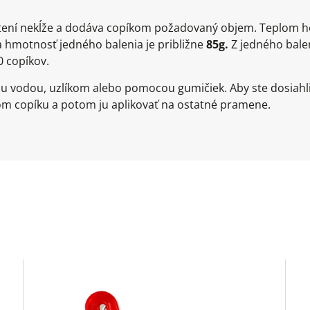
pletení nekĺže a dodáva copíkom požadovaný objem. Teplom h
a hmotnosť jedného balenia je približne
85g.
Z jedného balen
0 copíkov.
u vodou, uzlíkom alebo pomocou gumičiek. Aby ste dosiahl
m copíku a potom ju aplikovať na ostatné pramene.