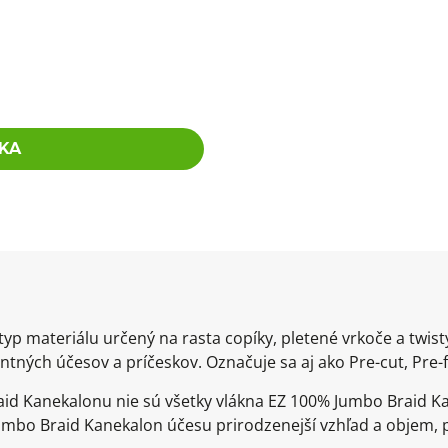
KA
yp materiálu určený na rasta copíky, pletené vrkoče a twis
tných účesov a príčeskov. Označuje sa aj ako Pre-cut, Pre-f
id Kanekalonu nie sú všetky vlákna EZ 100% Jumbo Braid Ka
mbo Braid Kanekalon účesu prirodzenejší vzhľad a objem, p