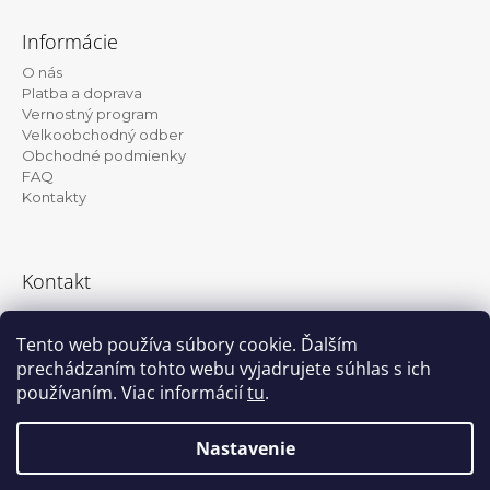
Z
á
Informácie
p
O nás
ä
Platba a doprava
t
Vernostný program
Velkoobchodný odber
i
Obchodné podmienky
e
FAQ
Kontakty
Kontakt
info@kanekalon-store.sk
Tento web používa súbory cookie. Ďalším
prechádzaním tohto webu vyjadrujete súhlas s ich
používaním. Viac informácií
tu
.
Facebook
Instagram
Nastavenie