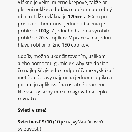
Vlákno je veľmi mierne krepové, takže pri
pletení nekĺže a dodáva copíkom potrebný
objem. Dĺžka vlákna je
120cm
a 60cm po
preložení, hmotnosť jedného balenia je
približne
100g.
Z jedného balenia vyrobíte
približne 20ks copíkov. V praxi sa na jednu
hlavu robí približne 150 copíkov.
Copíky možno ukončiť tavením, uzlíkom
alebo pomocou gumičiek. Aby ste dosiahli
čo najlepší výsledok, odporúčame vyskúšať
metódu úpravy najprv na jednom copíku a
potom ju aplikovať na ostatné pramene.
Nie všetky farby môžu reagovať na teplo
rovnako.
Svieti v tme!
Svietivosť 9/10
(10 je najvyššia úroveň
svietivosti)