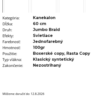
a
m
e
Kategória
:
Kanekalon
100%
Dĺžka
:
60 cm
EZ
3V1
Druh
:
Jumbo Braid
60
Efekty
:
Svietiace
BRAIDORDIE
DELUXE
Farebnosť
:
Jednofarebný
Hmotnosť
:
100gr
€9,96
Použitie
:
Boxerské copy
,
Rasta Copy
Typ vlákna
:
Klasický syntetický
Zakončenie
:
Nezostrihaný
Môžeme doručiť do:
12.8.2026