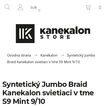
K
Prejsť
NÁKU
HĽADAŤ
M
na
KOŠÍK
o
EUR
SPÄŤ
SPÄŤ
obsah
PRIHLÁSENIE
š
í
Č
k
o
p
o
t
r
Úvodná strana
Kanekalon
Syntetický Jumbo
e
Braid Kanekalon svietiaci v tme S9 Mint 9/10
b
u
j
Syntetický Jumbo Braid
e
Kanekalon svietiaci v tme
t
e
S9 Mint 9/10
n