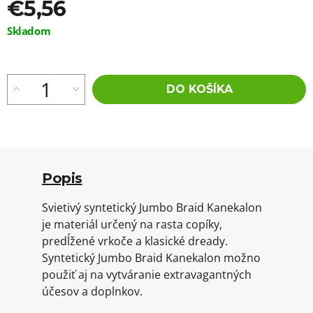
€5,56
Jednotková
Skladom
cena:
DO KOŠÍKA
Popis
Svietivý syntetický Jumbo Braid Kanekalon
je materiál určený na rasta copíky,
predĺžené vrkoče a klasické dready.
Syntetický Jumbo Braid Kanekalon možno
použiť aj na vytváranie extravagantných
účesov a doplnkov.