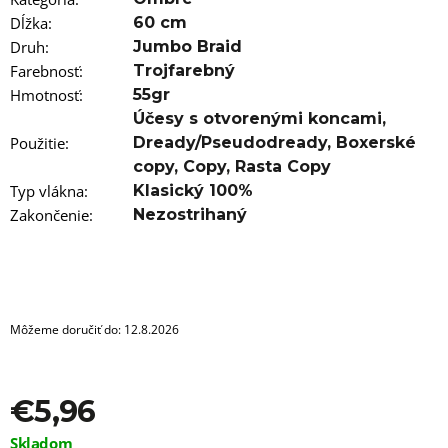
a
m
Dĺžka
:
60 cm
e
Druh
:
Jumbo Braid
Farebnosť
:
Trojfarebný
100%
Hmotnosť
:
55gr
JUMBO
BRAID
Účesy s otvorenými koncami
,
ZOSTRIHANÝ
Použitie
:
Dready/Pseudodready
,
Boxerské
TURQUIOSE
copy
,
Copy
,
Rasta Copy
€5,96
Typ vlákna
:
Klasický 100%
Pôvodne:
€6,76
Zakončenie
:
Nezostrihaný
Môžeme doručiť do:
12.8.2026
€5,96
Jednotková
Skladom