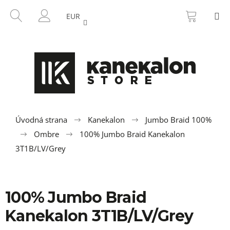
K
Prejsť
NÁKU
HĽADAŤ
M
na
KOŠÍK
o
EUR
SPÄŤ
SPÄŤ
obsah
PRIHLÁSENIE
š
í
Č
k
o
p
o
t
r
Úvodná strana
Kanekalon
Jumbo Braid 100%
e
Ombre
100% Jumbo Braid Kanekalon
b
3T1B/LV/Grey
u
j
e
100% Jumbo Braid
t
Kanekalon 3T1B/LV/Grey
e
n