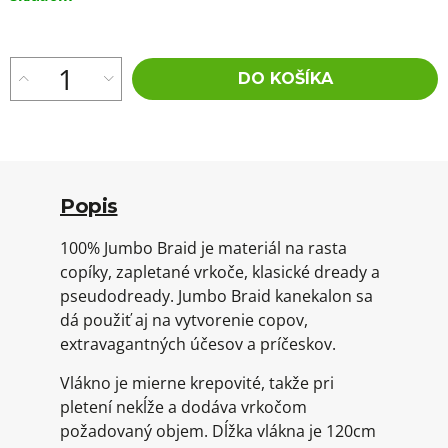
cena:
DO KOŠÍKA
Popis
100% Jumbo Braid je materiál na rasta
copíky, zapletané vrkoče, klasické dready a
pseudodready. Jumbo Braid kanekalon sa
dá použiť aj na vytvorenie copov,
extravagantných účesov a príčeskov.
Vlákno je mierne krepovité, takže pri
pletení nekĺže a dodáva vrkočom
požadovaný objem. Dĺžka vlákna je 120cm