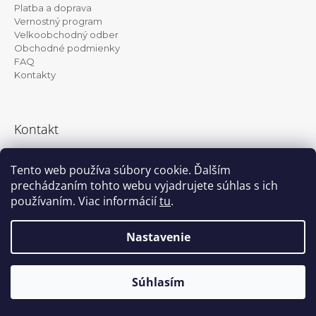
ä
Platba a doprava
t
Vernostný program
Velkoobchodný odber
i
Obchodné podmienky
e
FAQ
Kontakty
Kontakt
info@kanekalon-store.sk
Tento web používa súbory cookie. Ďalším
prechádzaním tohto webu vyjadrujete súhlas s ich
používaním. Viac informácií
tu
.
Facebook
Instagram
Nastavenie
Vytvoril Shoptet
© 2026 Kanekalon-store.sk. Všetky práva
Súhlasím
vyhradené.