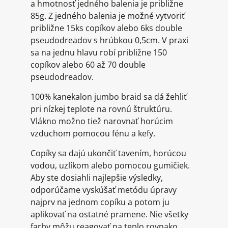
a hmotnosť jedného balenia je približne
85g. Z jedného balenia je možné vytvoriť
približne 15ks copíkov alebo 6ks double
pseudodreadov s hrúbkou 0,5cm. V praxi
sa na jednu hlavu robí približne 150
copíkov alebo 60 až 70 double
pseudodreadov.
100% kanekalon jumbo braid sa dá žehliť
pri nízkej teplote na rovnú štruktúru.
Vlákno možno tiež narovnať horúcim
vzduchom pomocou fénu a kefy.
Copíky sa dajú ukončiť tavením, horúcou
vodou, uzlíkom alebo pomocou gumičiek.
Aby ste dosiahli najlepšie výsledky,
odporúčame vyskúšať metódu úpravy
najprv na jednom copíku a potom ju
aplikovať na ostatné pramene. Nie všetky
farby môžu reagovať na teplo rovnako.