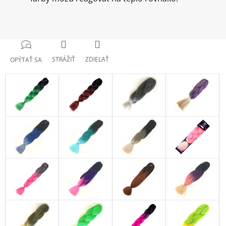
STRÁŽIŤ
ZDIEĽAŤ
OPÝTAŤ SA