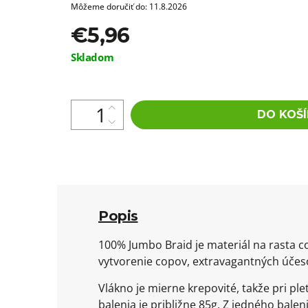
Môžeme doručiť do:
11.8.2026
€5,96
Jednotková
Skladom
cena:
DO KOŠÍ
Popis
100% Jumbo Braid je materiál na rasta c
vytvorenie copov, extravagantných účeso
Vlákno je mierne krepovité, takže pri 
balenia je približne 85g. Z jedného bal