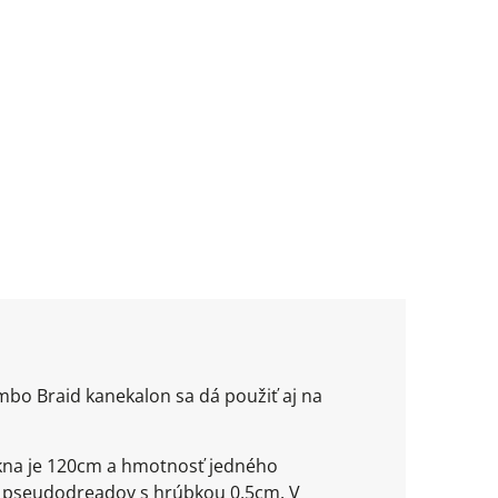
mbo Braid kanekalon sa dá použiť aj na
ákna je 120cm a hmotnosť jedného
ble pseudodreadov s hrúbkou 0,5cm. V