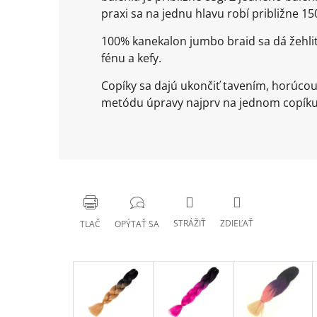
praxi sa na jednu hlavu robí približne 
100% kanekalon jumbo braid sa dá žehli
fénu a kefy.
Copíky sa dajú ukončiť tavením, horúco
metódu úpravy najprv na jednom copíku 
STRÁŽIŤ
ZDIEĽAŤ
TLAČ
OPÝTAŤ SA