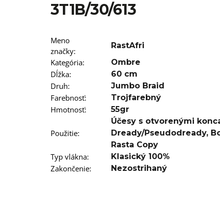
T12/22 BRAIDORDIE
3T1B/30/613
€5,96
Meno
RastAfri
značky
:
Kategória
:
Ombre
Dĺžka
:
60 cm
Druh
:
Jumbo Braid
Farebnosť
:
Trojfarebný
Hmotnosť
:
55gr
Účesy s otvorenými konc
Použitie
:
Dready/Pseudodready
,
B
Rasta Copy
Typ vlákna
:
Klasický 100%
Zakončenie
:
Nezostrihaný