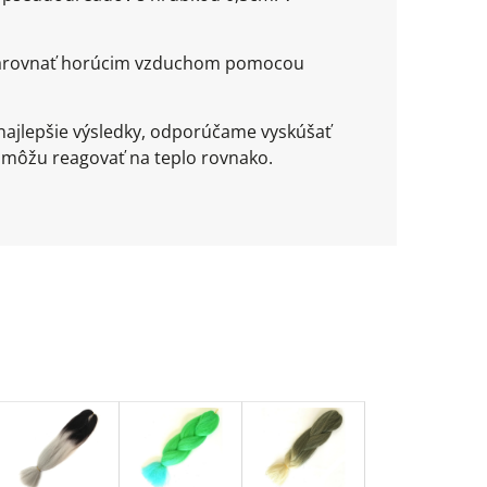
ež narovnať horúcim vzduchom pomocou
najlepšie výsledky, odporúčame vyskúšať
 môžu reagovať na teplo rovnako.