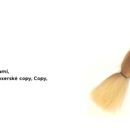
€4,20
€0,60
Pôvodne:
€6
ami
,
oxerské copy
,
Copy
,