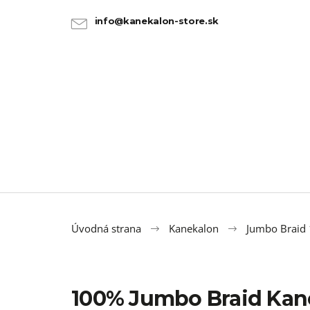
K
Prejsť
na
o
info@kanekalon-store.sk
SPÄŤ
SPÄŤ
obsah
DO
DO
š
OBCHODU
OBCHODU
í
k
Úvodná strana
Kanekalon
Jumbo Braid
100% Jumbo Braid Kan
100% JUMBO BRAID KANEKALON