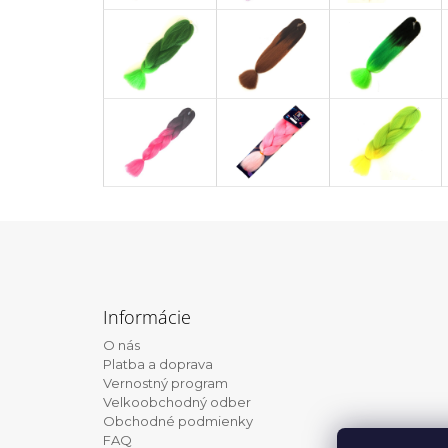
Z
á
Informácie
p
O nás
ä
Platba a doprava
t
Vernostný program
Velkoobchodný odber
i
Obchodné podmienky
e
FAQ