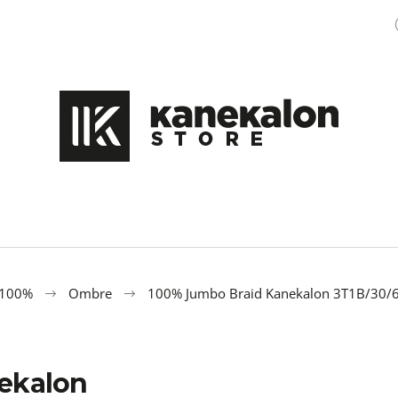
Čo potrebujete nájsť?
HĽADAŤ
Odporúčame
 100%
Ombre
100% Jumbo Braid Kanekalon 3T1B/30/
ekalon
100% EZ KANEKALON M47
OZDOBA DO ÚČE