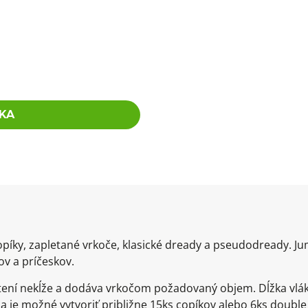
KA
opíky, zapletané vrkoče, klasické dready a pseudodready. Ju
v a príčeskov.
pletení nekĺže a dodáva vrkočom požadovaný objem. Dĺžka vl
enia je možné vytvoriť približne 15ks copíkov alebo 6ks dou