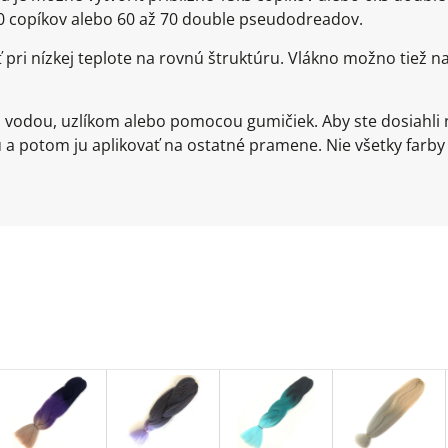
150 copíkov alebo 60 až 70 double pseudodreadov.
ť pri nízkej teplote na rovnú štruktúru. Vlákno možno ti
u vodou, uzlíkom alebo pomocou gumičiek. Aby ste dosiahli 
a potom ju aplikovať na ostatné pramene. Nie všetky farby