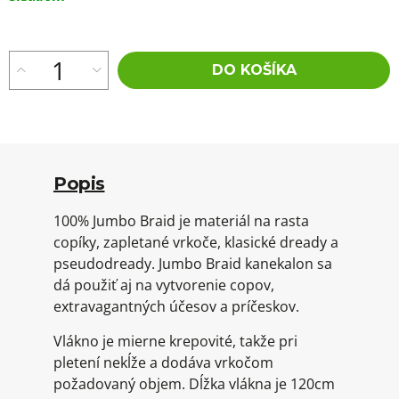
cena:
DO KOŠÍKA
Popis
100% Jumbo Braid je materiál na rasta
copíky, zapletané vrkoče, klasické dready a
pseudodready. Jumbo Braid kanekalon sa
dá použiť aj na vytvorenie copov,
extravagantných účesov a príčeskov.
Vlákno je mierne krepovité, takže pri
pletení nekĺže a dodáva vrkočom
požadovaný objem. Dĺžka vlákna je 120cm