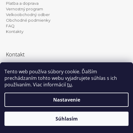
ä
Platba a doprava
t
Vernostný program
Velkoobchodný odber
i
Obchodné podmienky
e
FAQ
Kontakty
Kontakt
info@kanekalon-store.sk
Tento web používa súbory cookie. Ďalším
prechádzaním tohto webu vyjadrujete súhlas s ich
používaním. Viac informácií
tu
.
Facebook
Instagram
Nastavenie
Vytvoril Shoptet
© 2026 Kanekalon-store.sk. Všetky práva
Súhlasím
vyhradené.