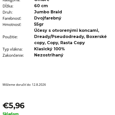
a
m
Dĺžka
:
60 cm
e
Druh
:
Jumbo Braid
Farebnosť
:
Dvojfarebný
FARBA
Hmotnosť
:
55gr
NA
VLASY
Účesy s otvorenými koncami
,
IROIRO
Použitie
:
Dready/Pseudodready
,
Boxerské
-
20
copy
,
Copy
,
Rasta Copy
PURPLE
Typ vlákna
:
Klasický 100%
€13,96
Zakončenie
:
Nezostrihaný
Môžeme doručiť do:
12.8.2026
€5,96
Jednotková
Skladom