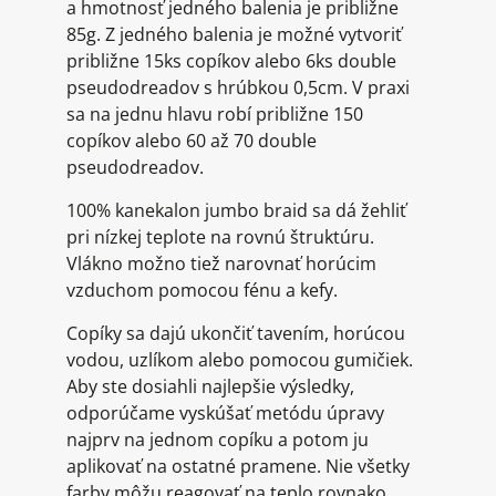
a hmotnosť jedného balenia je približne
85g. Z jedného balenia je možné vytvoriť
približne 15ks copíkov alebo 6ks double
pseudodreadov s hrúbkou 0,5cm. V praxi
sa na jednu hlavu robí približne 150
copíkov alebo 60 až 70 double
pseudodreadov.
100% kanekalon jumbo braid sa dá žehliť
pri nízkej teplote na rovnú štruktúru.
Vlákno možno tiež narovnať horúcim
vzduchom pomocou fénu a kefy.
Copíky sa dajú ukončiť tavením, horúcou
vodou, uzlíkom alebo pomocou gumičiek.
Aby ste dosiahli najlepšie výsledky,
odporúčame vyskúšať metódu úpravy
najprv na jednom copíku a potom ju
aplikovať na ostatné pramene. Nie všetky
farby môžu reagovať na teplo rovnako.