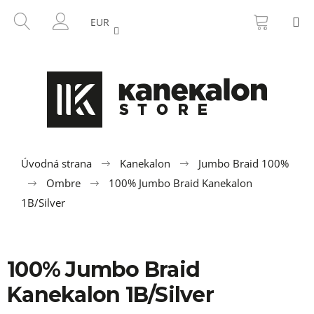
K
Prejsť
NÁKU
HĽADAŤ
M
na
KOŠÍK
o
EUR
SPÄŤ
SPÄŤ
obsah
PRIHLÁSENIE
š
í
Č
k
o
p
o
t
r
Úvodná strana
Kanekalon
Jumbo Braid 100%
e
Ombre
100% Jumbo Braid Kanekalon
b
1B/Silver
u
j
e
100% Jumbo Braid
t
Kanekalon 1B/Silver
e
n