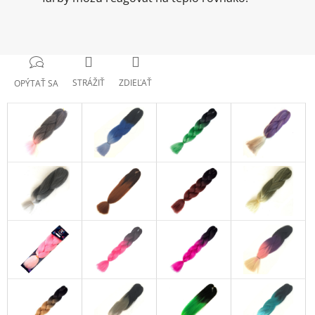
STRÁŽIŤ
ZDIEĽAŤ
OPÝTAŤ SA