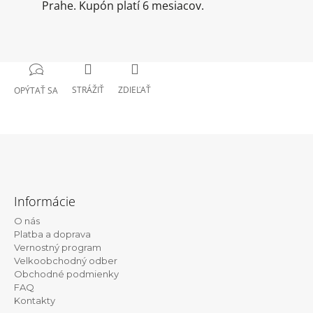
Prahe. Kupón platí 6 mesiacov.
STRÁŽIŤ
ZDIEĽAŤ
OPÝTAŤ SA
Z
á
Informácie
p
O nás
ä
Platba a doprava
t
Vernostný program
Velkoobchodný odber
i
Obchodné podmienky
e
FAQ
Kontakty