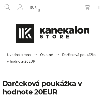
K
Prejsť
NÁKU
HĽADAŤ
M
na
KOŠÍK
o
EUR
SPÄŤ
SPÄŤ
obsah
PRIHLÁSENIE
š
í
Č
k
o
p
o
t
r
Úvodná strana
Ostatné
Darčeková poukážka
e
v hodnote 20EUR
b
u
j
Darčeková poukážka v
e
hodnote 20EUR
t
e
n