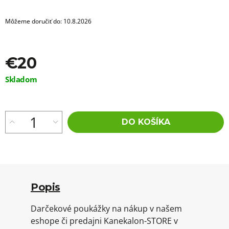
a
m
e
Môžeme doručiť do:
10.8.2026
VLNITÝ
KANEKALON
€20
ARIEL
55CM
100GR
Jednotková
Skladom
BROWN139
cena:
€8,76
Pôvodne:
€13,16
DO KOŠÍKA
Popis
Darčekové poukážky na nákup v našem
eshope či predajni Kanekalon-STORE v