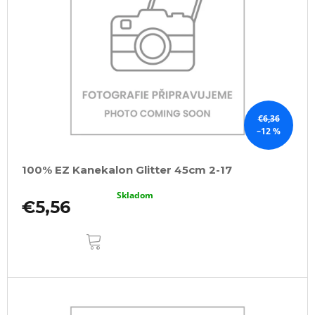
s
p
r
o
d
u
k
€6,36
–12 %
t
o
100% EZ Kanekalon Glitter 45cm 2-17
v
Skladom
€5,56
DO
KOŠÍKA