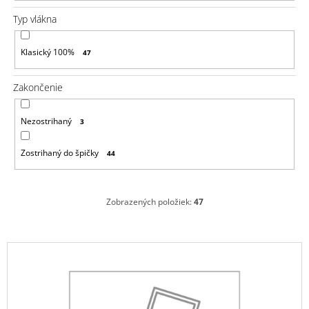
Typ vlákna
Klasický 100%
47
Zakončenie
Nezostrihaný
3
Zostrihaný do špičky
44
Zobrazených položiek:
47
V
ý
p
i