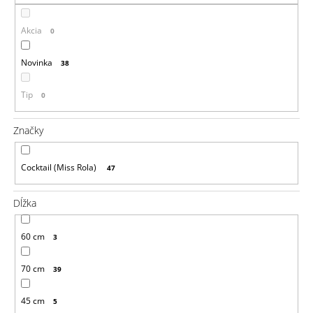
á
Akcia
j
0
s
Novinka
38
ť
?
Tip
0
Značky
HĽADAŤ
Cocktail (Miss Rola)
47
Dĺžka
O
d
60 cm
3
p
o
70 cm
39
r
ú
č
45 cm
5