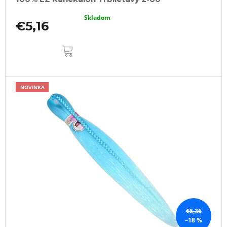
Skladom
€5,16
DO
KOŠÍKA
NOVINKA
€6,36
–18 %