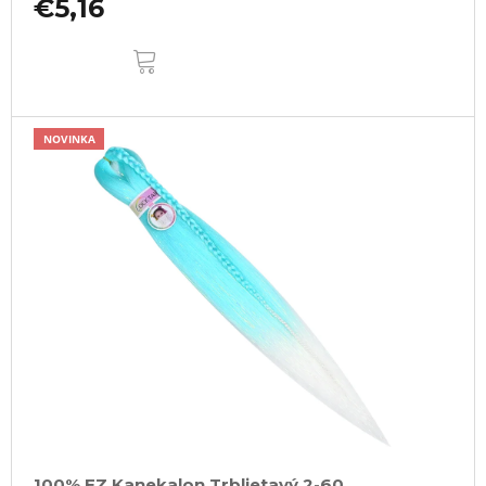
€5,16
DO
KOŠÍKA
NOVINKA
100% EZ Kanekalon Trblietavý 2-60