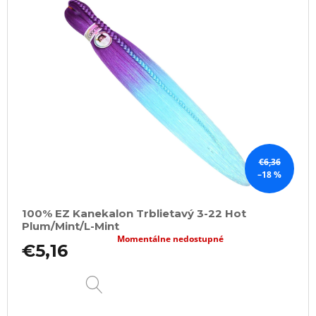
€6,36
–18 %
100% EZ Kanekalon Trblietavý 3-22 Hot
Plum/Mint/L-Mint
Momentálne nedostupné
€5,16
DETAIL