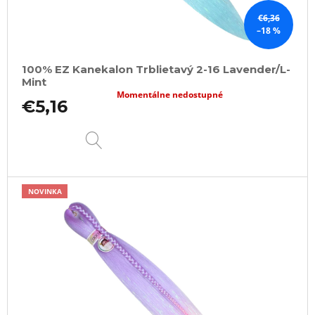
€6,36
–18 %
100% EZ Kanekalon Trblietavý 2-16 Lavender/L-
Mint
Momentálne nedostupné
€5,16
DETAIL
NOVINKA