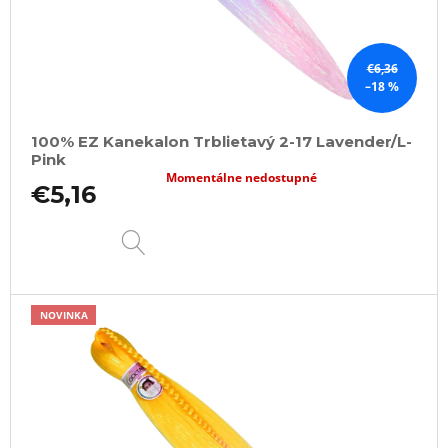
€6,36
–18 %
100% EZ Kanekalon Trblietavý 2-17 Lavender/L-
Pink
Momentálne nedostupné
€5,16
DETAIL
NOVINKA