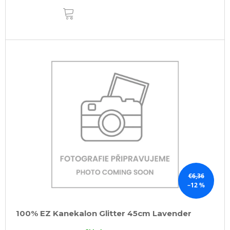
DO
KOŠÍKA
€6,36
–12 %
100% EZ Kanekalon Glitter 45cm Lavender