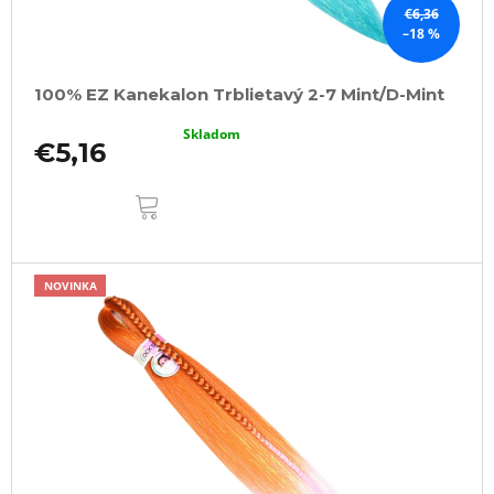
€6,36
–18 %
100% EZ Kanekalon Trblietavý 2-7 Mint/D-Mint
Skladom
€5,16
DO
KOŠÍKA
NOVINKA