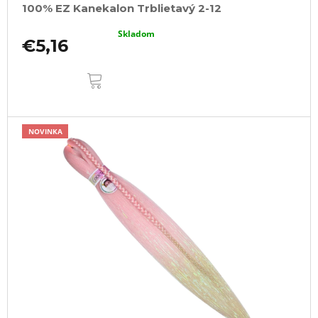
100% EZ Kanekalon Trblietavý 2-12
Skladom
€5,16
DO
KOŠÍKA
NOVINKA