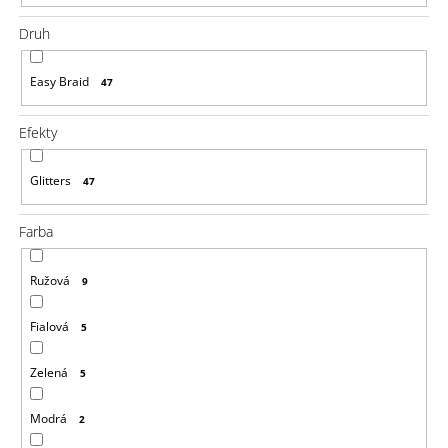
a
m
Druh
e
100%
Easy Braid
47
EZ
3V1
60
Efekty
BRAIDORDIE
DELUXE
Glitters
47
€9,96
Farba
Ružová
9
Fialová
5
Zelená
5
Modrá
2