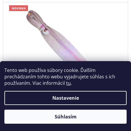
NOVINKA
Tento web používa súbory cookie. Ďalším
prechádzaním tohto webu vyjadrujete súhlas s ich
používaním. Viac informácií
tu
.
Nastavenie
100% EZ Kanekalon Trblietavý 3-32
Skladom
€5,16
Súhlasím
DO