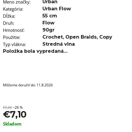
a
Meno značky
:
Urban
m
Kategória
:
Urban Flow
e
Dĺžka
:
55 cm
Druh
:
Flow
VLNITÝ
KANEKALON
Hmotnosť
:
90gr
ARIEL
Použitie
:
Crochet
,
Open Braids
,
Copy
75CM
100GR
Typ vlákna
:
Stredná vlna
PINK1
Položka bola vypredaná…
€8,76
Pôvodne:
€13
Môžeme doručiť do:
11.8.2026
€9,60
–26 %
€7,10
Jednotková
Skladom
cena: