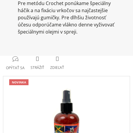
Pre metódu Crochet ponúkame špeciálny
háčik a na fixáciu vrkočov sa najčastejšie
používajú gumičky. Pre dlhšiu životnosť
účesu odporúčame vlákno denne vyživovať
špeciálnymi olejmi v spreji.
STRÁŽIŤ
ZDIEĽAŤ
OPÝTAŤ SA
NOVINKA