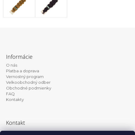
Z
á
Informácie
p
O nás
ä
Platba a doprava
t
Vernostný program
Velkoobchodný odber
i
Obchodné podmienky
e
FAQ
Kontakty
Kontakt
info@kanekalon-store.sk