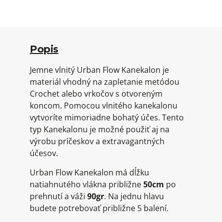
Popis
Jemne vlnitý Urban Flow Kanekalon je
materiál vhodný na zapletanie metódou
Crochet alebo vrkočov s otvoreným
koncom. Pomocou vlnitého kanekalonu
vytvoríte mimoriadne bohatý účes. Tento
typ Kanekalonu je možné použiť aj na
výrobu príčeskov a extravagantných
účesov.
Urban Flow Kanekalon má dĺžku
natiahnutého vlákna približne
50cm
po
prehnutí a váži
90gr
. Na jednu hlavu
budete potrebovať približne 5 balení.