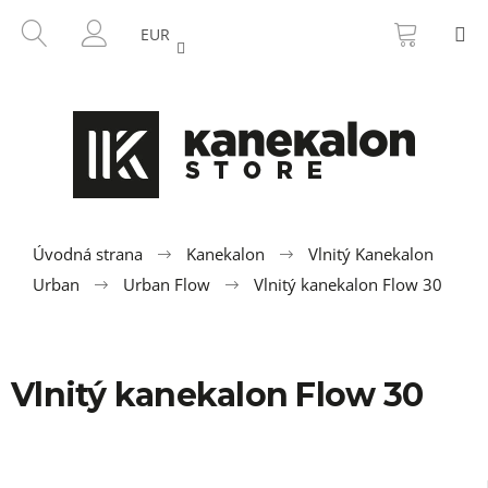
K
Prejsť
NÁKU
HĽADAŤ
M
na
KOŠÍK
o
EUR
SPÄŤ
SPÄŤ
obsah
PRIHLÁSENIE
š
í
Č
k
o
p
o
t
r
Úvodná strana
Kanekalon
Vlnitý Kanekalon
e
Urban
Urban Flow
Vlnitý kanekalon Flow 30
b
u
j
Vlnitý kanekalon Flow 30
e
t
e
n