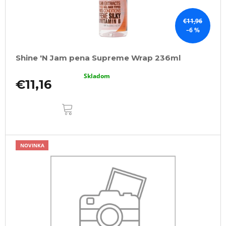
€11,96
–6 %
Shine 'N Jam pena Supreme Wrap 236ml
Skladom
€11,16
DO
KOŠÍKA
NOVINKA