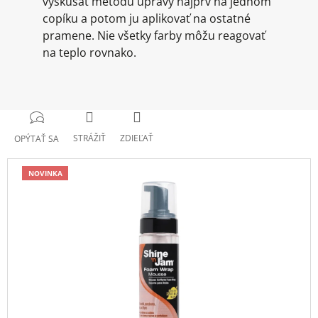
vyskúšať metódu úpravy najprv na jednom
copíku a potom ju aplikovať na ostatné
pramene. Nie všetky farby môžu reagovať
na teplo rovnako.
STRÁŽIŤ
ZDIEĽAŤ
OPÝTAŤ SA
NOVINKA