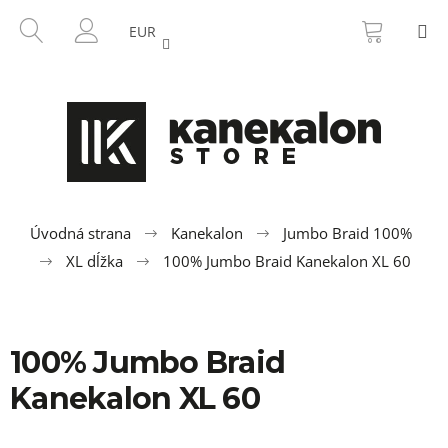
K
Prejsť
NÁKU
HĽADAŤ
M
na
KOŠÍK
o
EUR
SPÄŤ
SPÄŤ
obsah
PRIHLÁSENIE
š
í
Č
k
o
p
o
t
r
Úvodná strana
Kanekalon
Jumbo Braid 100%
e
XL dĺžka
100% Jumbo Braid Kanekalon XL 60
b
u
j
100% Jumbo Braid
e
t
Kanekalon XL 60
e
n