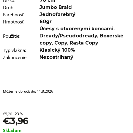
a
Dĺžka
:
70 cm
m
Druh
:
Jumbo Braid
e
Farebnosť
:
Jednofarebný
Hmotnosť
:
60gr
100%
Účesy s otvorenými koncami
,
JUMBO
BRAID
Použitie
:
Dready/Pseudodready
,
Boxerské
KANEKALON
copy
,
Copy
,
Rasta Copy
T12/22
BRAIDORDIE
Typ vlákna
:
Klasický 100%
€5,96
Zakončenie
:
Nezostrihaný
Môžeme doručiť do:
11.8.2026
€5,20
–23 %
€3,96
Jednotková
Skladom