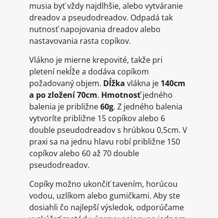
musia byť vždy najdlhšie, alebo vytváranie
dreadov a pseudodreadov. Odpadá tak
nutnosť napojovania dreadov alebo
nastavovania rasta copíkov.
Vlákno je mierne krepovité, takže pri
pletení nekĺže a dodáva copíkom
požadovaný objem.
Dĺžka
vlákna je
140cm
a po zložení 70cm
.
Hmotnosť
jedného
balenia je približne
60g
. Z jedného balenia
vytvoríte približne 15 copíkov alebo 6
double pseudodreadov s hrúbkou 0,5cm. V
praxi sa na jednu hlavu robí približne 150
copíkov alebo 60 až 70 double
pseudodreadov.
Copíky možno ukončiť tavením, horúcou
vodou, uzlíkom alebo gumičkami. Aby ste
dosiahli čo najlepší výsledok, odporúčame