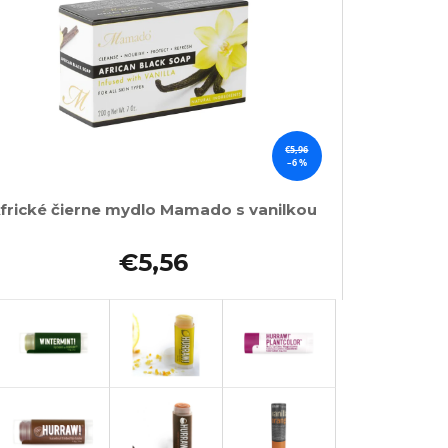
€5,96
–6 %
frické čierne mydlo Mamado s vanilkou
€5,56