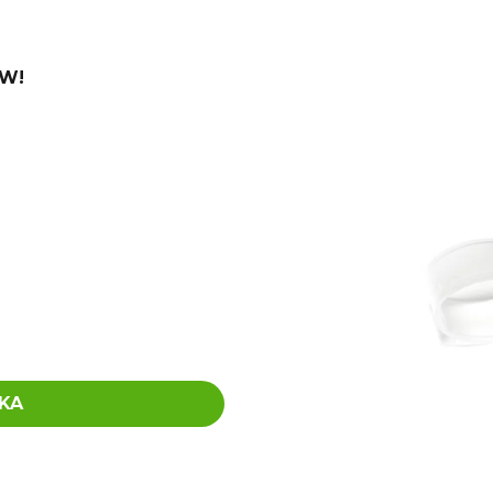
€4,20
€0,60
Pôvodne:
€6
AW!
KA