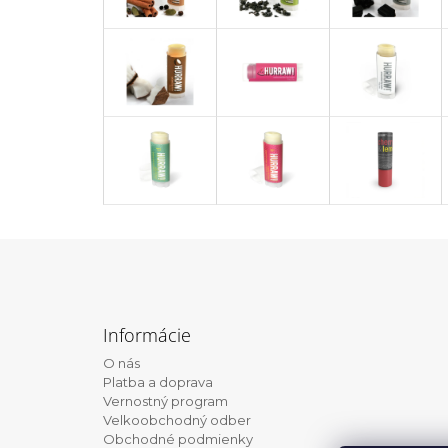
Z
á
Informácie
p
O nás
ä
Platba a doprava
t
Vernostný program
Velkoobchodný odber
i
Obchodné podmienky