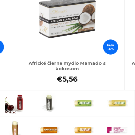
€5,96
–6 %
Africké čierne mydlo Mamado s
A
kokosom
€5,56