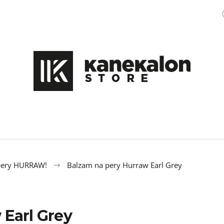
Čo potrebujete nájsť?
HĽADAŤ
Odporúčame
pery HURRAW!
Balzam na pery Hurraw Earl Grey
 Earl Grey
100% EZ KANEKALON M47
OZDOBA DO ÚČE