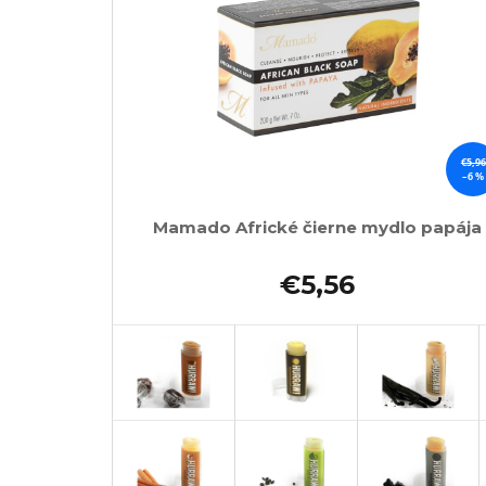
€5,96
–6 %
Mamado Africké čierne mydlo papája
€5,56