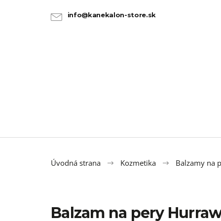
K
Prejsť
na
o
info@kanekalon-store.sk
SPÄŤ
SPÄŤ
obsah
DO
DO
š
OBCHODU
OBCHODU
í
k
Úvodná strana
Kozmetika
Balzamy na 
Balzam na pery Hurraw
100% JUMBO BRAID KANEKALON