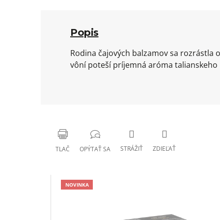
Popis
Rodina čajových balzamov sa rozrástla o
vôní poteší príjemná aróma talianskeho b
STRÁŽIŤ
ZDIEĽAŤ
TLAČ
OPÝTAŤ SA
NOVINKA