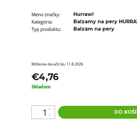
T12/22 BRAIDORDIE
€5,96
Meno značky
:
Hurraw!
Kategória
:
Balzamy na pery HURR
Typ produktu
:
Balzám na pery
Môžeme doručiť do:
11.8.2026
€4,76
Jednotková
Skladom
cena:
DO KOŠÍ