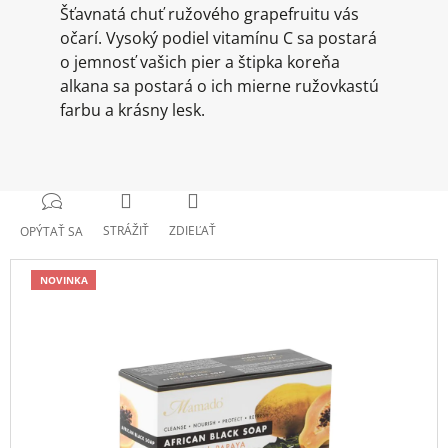
Šťavnatá chuť ružového grapefruitu vás
očarí. Vysoký podiel vitamínu C sa postará
o jemnosť vašich pier a štipka koreňa
alkana sa postará o ich mierne ružovkastú
farbu a krásny lesk.
STRÁŽIŤ
ZDIEĽAŤ
OPÝTAŤ SA
NOVINKA