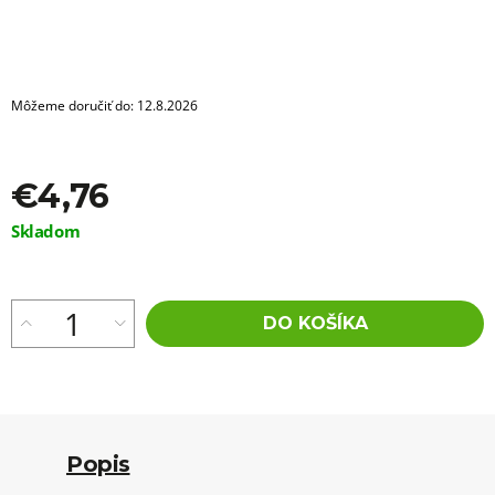
a
m
e
KLASICKÝ
Môžeme doručiť do:
12.8.2026
KERATIN
-
KERATÍNOVÁ
TYČINKA
11CM
€4,76
ČIERNA,
1KS
Jednotková
Skladom
cena:
€1,96
DO KOŠÍKA
Popis