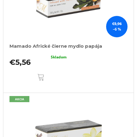
€5,96
–6 %
Mamado Africké čierne mydlo papája
Skladom
€5,56
DO
KOŠÍKA
AKCIA