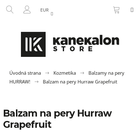
K
Prejsť
NÁKU
HĽADAŤ
M
na
KOŠÍK
o
EUR
SPÄŤ
SPÄŤ
obsah
PRIHLÁSENIE
š
í
Č
k
o
p
o
t
r
Úvodná strana
Kozmetika
Balzamy na pery
e
HURRAW!
Balzam na pery Hurraw Grapefruit
b
u
j
Balzam na pery Hurraw
e
t
Grapefruit
e
n