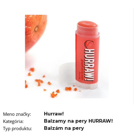
á
j
s
ť
?
HĽADAŤ
O
d
p
o
Meno značky
:
Hurraw!
r
Kategória
:
Balzamy na pery HURRAW!
ú
č
Typ produktu
:
Balzám na pery