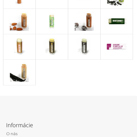
Z
á
Informácie
p
O nás