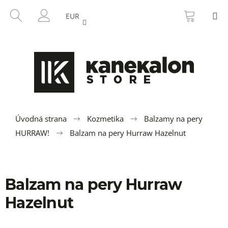
K
Prejsť
NÁKU
HĽADAŤ
M
na
KOŠÍK
o
EUR
SPÄŤ
SPÄŤ
obsah
PRIHLÁSENIE
š
í
Č
k
o
p
o
t
r
Úvodná strana
Kozmetika
Balzamy na pery
e
HURRAW!
Balzam na pery Hurraw Hazelnut
b
u
j
Balzam na pery Hurraw
e
t
Hazelnut
e
n