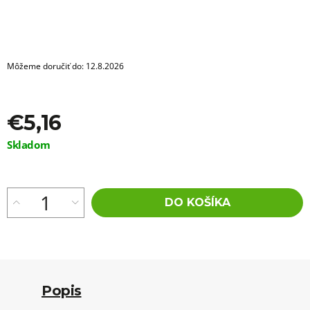
a
m
e
VLNITÝ
Môžeme doručiť do:
12.8.2026
KANEKALON
JAMAICAN
CURL
T1B/F.PURPLE
€5,16
€11,16
Jednotková
Skladom
cena:
DO KOŠÍKA
Popis