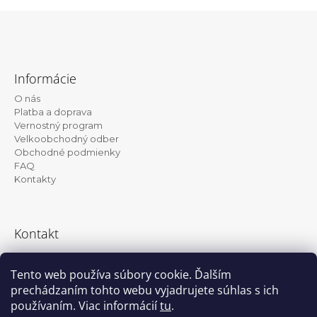
Z
á
Informácie
p
O nás
ä
Platba a doprava
t
Vernostný program
Velkoobchodný odber
i
Obchodné podmienky
e
FAQ
Kontakty
Kontakt
info@kanekalon-store.sk
Tento web používa súbory cookie. Ďalším
prechádzaním tohto webu vyjadrujete súhlas s ich
používaním. Viac informácií
tu
.