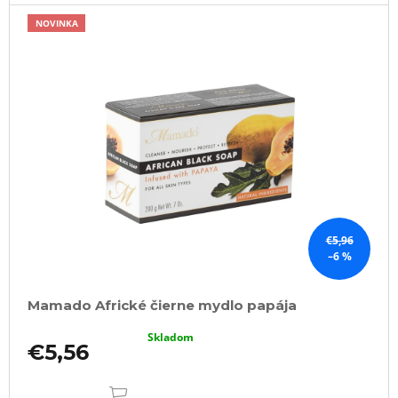
NOVINKA
€5,96
–6 %
Mamado Africké čierne mydlo papája
Skladom
€5,56
DO
KOŠÍKA