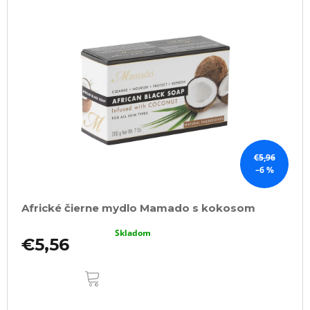
€5,96
–6 %
Africké čierne mydlo Mamado s kokosom
Skladom
€5,56
DO
KOŠÍKA