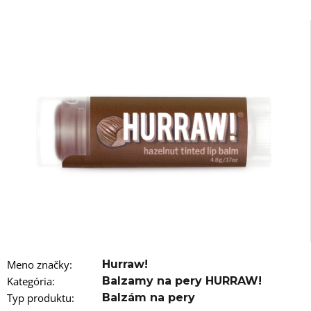
á
j
s
ť
?
HĽADAŤ
O
d
p
o
Meno značky
:
Hurraw!
r
Kategória
:
Balzamy na pery HURRAW!
ú
č
Typ produktu
:
Balzám na pery