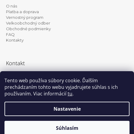
p
p
r
O nás
ä
v
Platba a doprava
t
k
Vernostný program
y
Velkoobchodný odber
i
v
Obchodné podmienky
e
ý
FAQ
p
Kontakty
i
s
u
Kontakt
info@kanekalon-store.sk
Tento web používa súbory cookie. Ďalším
prechádzaním tohto webu vyjadrujete súhlas s ich
používaním. Viac informácií
tu
.
Facebook
Instagram
Nastavenie
Vytvoril Shoptet
© 2026 Kanekalon-store.sk. Všetky práva
Súhlasím
vyhradené.