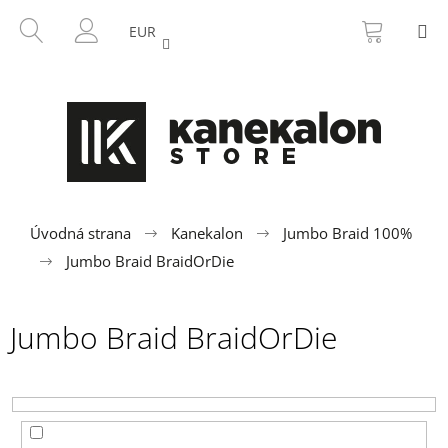
K
Prejsť
NÁKU
HĽADAŤ
M
na
KOŠÍK
o
EUR
SPÄŤ
SPÄŤ
obsah
PRIHLÁSENIE
š
í
Č
k
o
p
o
t
r
Úvodná strana
Kanekalon
Jumbo Braid 100%
e
Jumbo Braid BraidOrDie
b
u
Jumbo Braid BraidOrDie
j
e
t
e
n