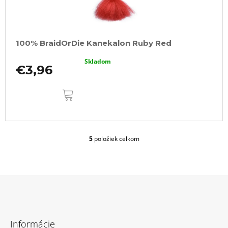
100% BraidOrDie Kanekalon Ruby Red
Skladom
€3,96
DO
KOŠÍKA
5
položiek celkom
O
v
l
á
d
a
c
Z
i
á
e
Informácie