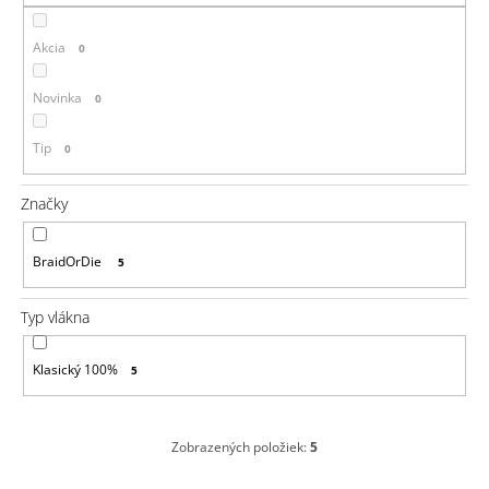
á
Akcia
j
0
s
Novinka
0
ť
?
Tip
0
Značky
HĽADAŤ
BraidOrDie
5
Typ vlákna
O
d
Klasický 100%
5
p
o
r
ú
Zobrazených položiek:
5
č