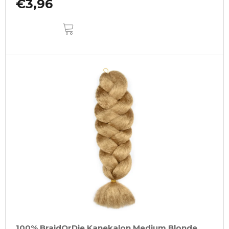
€3,96
DO
KOŠÍKA
100% BraidOrDie Kanekalon Medium Blonde