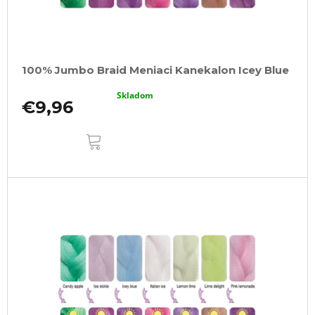
a
u
m
k
e
t
o
100%
EZ
100% Jumbo Braid Meniaci Kanekalon Icey Blue
v
KANEKALON
M47
Skladom
€9,96
€4,20
Pôvodne:
DO
€6
KOŠÍKA