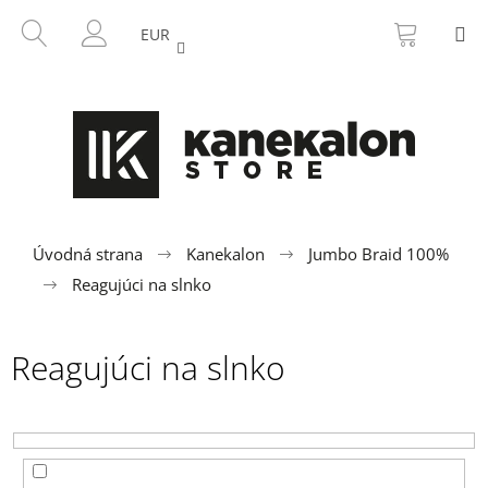
K
Prejsť
NÁKU
HĽADAŤ
M
na
KOŠÍK
o
EUR
SPÄŤ
SPÄŤ
obsah
PRIHLÁSENIE
š
í
Č
k
o
p
o
t
r
Úvodná strana
Kanekalon
Jumbo Braid 100%
e
Reagujúci na slnko
b
u
Reagujúci na slnko
j
e
t
e
n