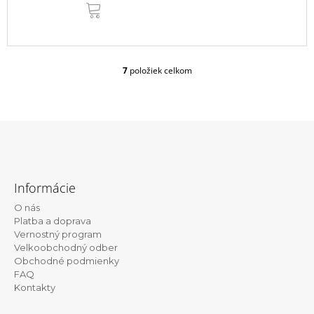
DO
KOŠÍKA
7
položiek celkom
O
v
l
á
d
a
c
Z
i
á
e
Informácie
p
p
r
O nás
ä
v
Platba a doprava
t
k
Vernostný program
y
Velkoobchodný odber
i
v
Obchodné podmienky
e
ý
FAQ
p
Kontakty
i