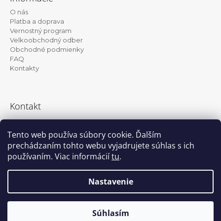
p
O nás
ä
Platba a doprava
t
Vernostný program
Velkoobchodný odber
i
Obchodné podmienky
e
FAQ
Kontakty
Kontakt
info@kanekalon-store.sk
Tento web používa súbory cookie. Ďalším
prechádzaním tohto webu vyjadrujete súhlas s ich
používaním. Viac informácií
tu
.
Facebook
Instagram
Nastavenie
Vytvoril Shoptet
© 2026 Kanekalon-store.sk. Všetky práva
Súhlasím
vyhradené.