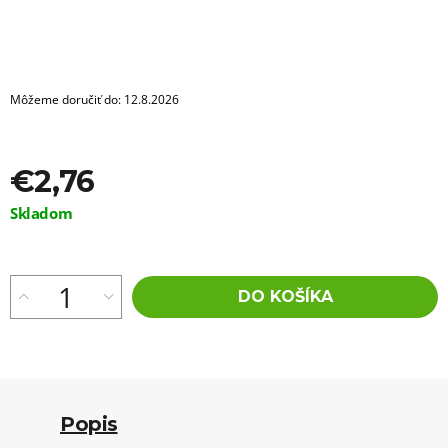
a
m
e
VLNITÝ
KANEKALON
Môžeme doručiť do:
12.8.2026
RAVISH
BULK
DE530
€2,76
€5,96
Jednotková
Skladom
cena:
DO KOŠÍKA
Popis