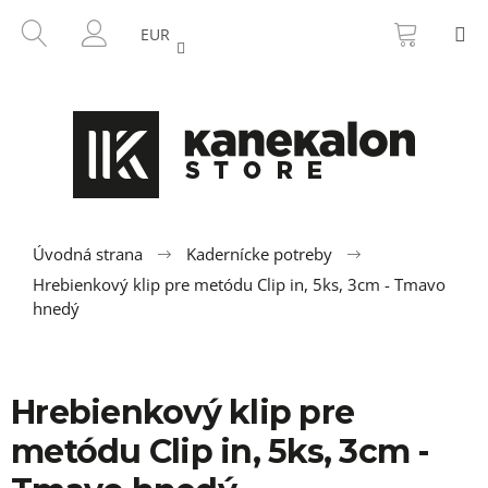
K
Prejsť
NÁKU
HĽADAŤ
M
na
KOŠÍK
o
EUR
SPÄŤ
SPÄŤ
obsah
PRIHLÁSENIE
š
í
Č
k
o
p
o
t
r
Úvodná strana
Kadernícke potreby
e
Hrebienkový klip pre metódu Clip in, 5ks, 3cm - Tmavo
hnedý
b
u
j
e
Hrebienkový klip pre
t
metódu Clip in, 5ks, 3cm -
e
n