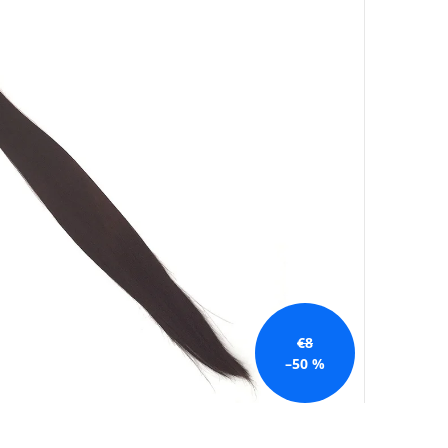
€8
–50 %