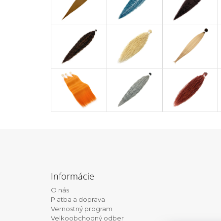
Z
á
Informácie
p
O nás
ä
Platba a doprava
t
Vernostný program
Velkoobchodný odber