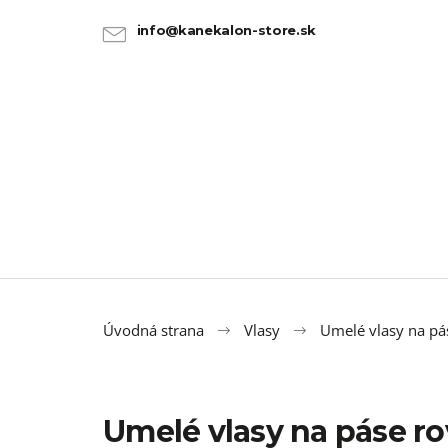
K
Prejsť
na
o
info@kanekalon-store.sk
SPÄŤ
SPÄŤ
obsah
DO
DO
š
OBCHODU
OBCHODU
í
k
Úvodná strana
Vlasy
Umelé vlasy na pá
Umelé vlasy na páse r
100% JUMBO BRAID KANEKALON