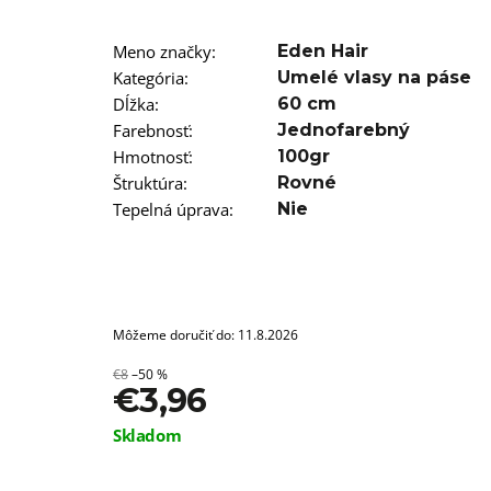
T12/22 BRAIDORDIE
€5,96
Meno značky
:
Eden Hair
Kategória
:
Umelé vlasy na páse
Dĺžka
:
60 cm
Farebnosť
:
Jednofarebný
Hmotnosť
:
100gr
Štruktúra
:
Rovné
Tepelná úprava
:
Nie
Môžeme doručiť do:
11.8.2026
€8
–50 %
€3,96
Jednotková
Skladom
cena: