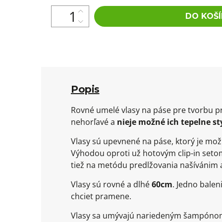
DO KOŠÍ
Popis
Rovné umelé vlasy na páse pre tvorbu pr
nehorľavé a
nieje možné ich tepelne s
Vlasy sú upevnené na páse, ktorý je možn
Výhodou oproti už hotovým clip-in setom 
tiež na metódu predlžovania našívánim 
Vlasy sú rovné a dlhé
60cm
. Jedno balen
chciet pramene.
Vlasy sa umývajú nariedeným šampónom 