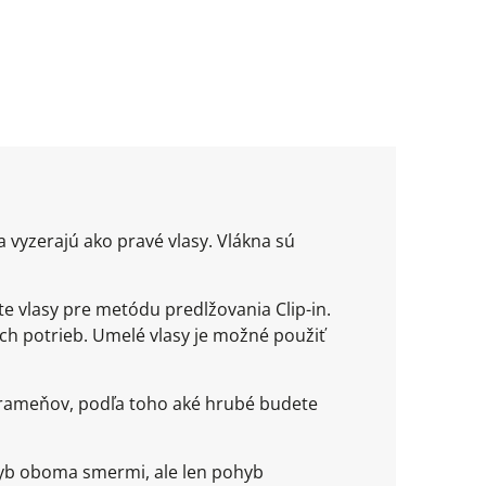
 vyzerajú ako pravé vlasy. Vlákna sú
te vlasy pre metódu predlžovania Clip-in.
šich potrieb. Umelé vlasy je možné použiť
prameňov, podľa toho aké hrubé budete
yb oboma smermi, ale len pohyb