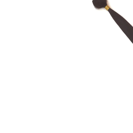
€4,20
€0,60
Pôvodne:
€6