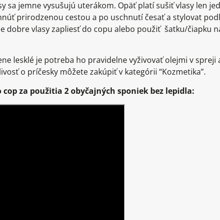
 sa jemne vysušujú uterákom. Opäť platí sušiť vlasy len 
hnúť prirodzenou cestou a po uschnutí česať a stylovat podľ
e dobre vlasy zapliesť do copu alebo použiť šatku/čiapku na
e lesklé je potreba ho pravidelne vyživovať olejmi v spreji 
ivosť o príčesky môžete zakúpiť v kategórii “Kozmetika”.
cop za použitia 2 obyčajných sponiek bez lepidla: