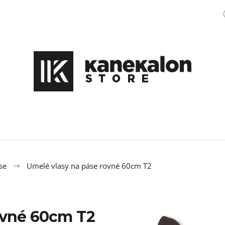
Čo potrebujete nájsť?
HĽADAŤ
Odporúčame
se
Umelé vlasy na páse rovné 60cm T2
ovné 60cm T2
100% EZ KANEKALON M47
OZDOBA DO ÚČE