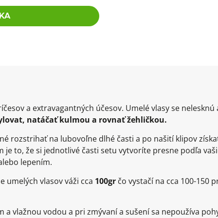
KA
íčesov a extravagantných účesov. Umelé vlasy se nelesknú a
tylovat, natáčať kulmou a rovnať žehličkou.
é rozstrihať na lubovoľne dlhé časti a po našití klipov získa
je to, že si jednotlivé časti setu vytvoríte presne podľa va
alebo lepením.
ie umelých vlasov váži cca
100gr
čo vystačí na cca 100-150 
a vlažnou vodou a pri zmývaní a sušení sa nepoužíva poh