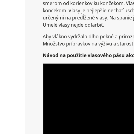
smerom od korienkov ku končekom. Vlasy
končekom. Vlasy je nejlepšie nechať usc
určenými na predĺžené vlasy. Na spanie j
Umelé vlasy nejde odfarbiť.
Aby vlákno vydržalo dlho pekné a prirozen
Množstvo prípravkov na výživu a starostl
Návod na použitie vlasového pásu ako 