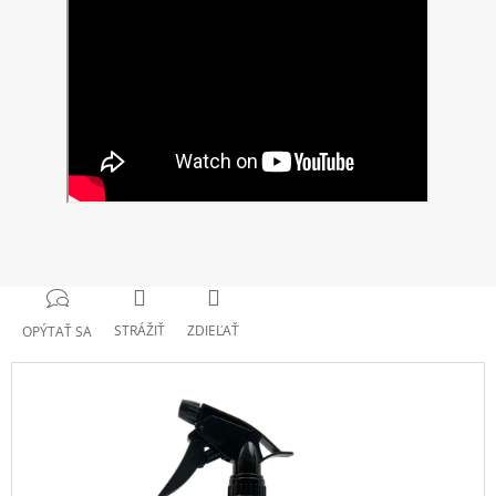
STRÁŽIŤ
ZDIEĽAŤ
OPÝTAŤ SA