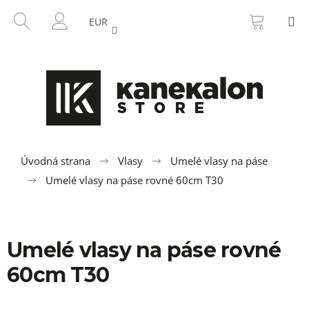
K
Prejsť
NÁKU
HĽADAŤ
M
na
KOŠÍK
o
EUR
SPÄŤ
SPÄŤ
obsah
PRIHLÁSENIE
š
í
Č
k
o
p
o
t
r
Úvodná strana
Vlasy
Umelé vlasy na páse
e
Umelé vlasy na páse rovné 60cm T30
b
u
j
Umelé vlasy na páse rovné
e
t
60cm T30
e
n