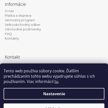
á
Informácie
p
O nás
ä
Platba a doprava
t
Vernostný program
Velkoobchodný odber
i
Obchodné podmienky
e
FAQ
Kontakty
Kontakt
info@kanekalon-store.sk
Tento web používa súbory cookie. Ďalším
prechádzaním tohto webu vyjadrujete súhlas s ich
používaním. Viac informácií
tu
.
Facebook
Instagram
Nastavenie
Vytvoril Shoptet
© 2026 Kanekalon-store.sk. Všetky práva