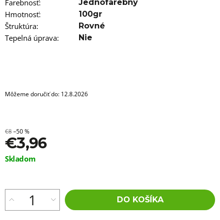
a
Farebnosť
:
Jednofarebný
m
Hmotnosť
:
100gr
e
Štruktúra
:
Rovné
Tepelná úprava
:
Nie
ROVNÝ
MICRO
ZIZI
OMBRE
2-
2
€5,96
Môžeme doručiť do:
12.8.2026
€8
–50 %
€3,96
Jednotková
Skladom
cena:
DO KOŠÍKA