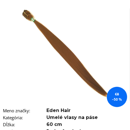
á
j
s
ť
?
HĽADAŤ
O
€8
d
–50 %
p
o
Meno značky
:
Eden Hair
r
Kategória
:
Umelé vlasy na páse
ú
č
Dĺžka
:
60 cm