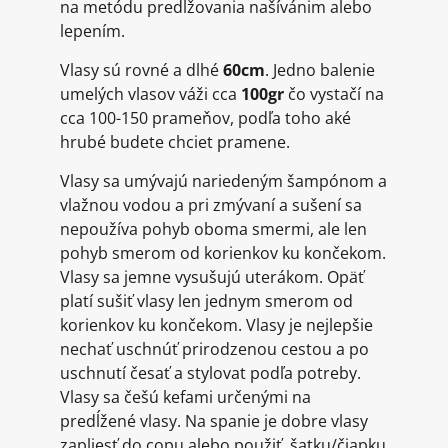
na metódu predlžovania našívánim alebo
lepením.
Vlasy sú rovné a dlhé
60cm
. Jedno balenie
umelých vlasov váži cca
100gr
čo vystačí na
cca 100-150 prameňov, podľa toho aké
hrubé budete chciet pramene.
Vlasy sa umývajú nariedeným šampónom a
vlažnou vodou a pri zmývaní a sušení sa
nepoužíva pohyb oboma smermi, ale len
pohyb smerom od korienkov ku končekom.
Vlasy sa jemne vysušujú uterákom. Opäť
platí sušiť vlasy len jednym smerom od
korienkov ku končekom. Vlasy je nejlepšie
nechať uschnúť prirodzenou cestou a po
uschnutí česať a stylovat podľa potreby.
Vlasy sa češú kefami určenými na
predĺžené vlasy. Na spanie je dobre vlasy
zapliesť do copu alebo použiť šatku/čiapku