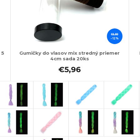
€6,80
–12 %
 5
Gumičky do vlasov mix stredný priemer
4cm sada 20ks
€5,96