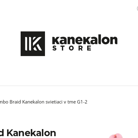
Čo potrebujete nájsť?
HĽADAŤ
Odporúčame
umbo Braid Kanekalon svietiaci v tme G1-2
id Kanekalon
COPÍKY BOX BRAIDS SINGLE 65CM 22KS
100% EZ KANEK