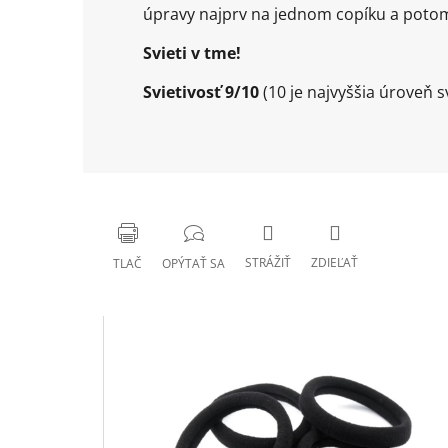
úpravy najprv na jednom copíku a potom
Svieti v tme!
Svietivosť 9/10
(10 je najvyššia úroveň sv
STRÁŽIŤ
ZDIEĽAŤ
TLAČ
OPÝTAŤ SA