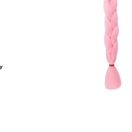
B36
€4,20
€7,96
Pôvodne:
€6
y