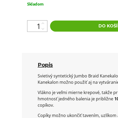
Jednotková
Skladom
cena:
DO KOŠÍ
Popis
Svietivý syntetický Jumbo Braid Kanekalo
Kanekalon možno použiť aj na vytvárani
Vlákno je veľmi mierne krepové, takže p
hmotnosť jedného balenia je približne
1
copíkov.
Copíky možno ukončiť tavením, uzlíkom 