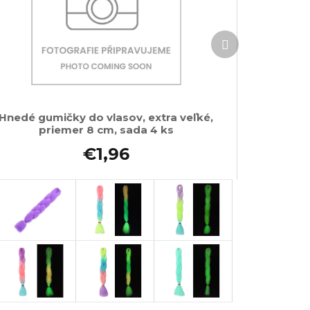
Ďalší
produkt
Hnedé gumičky do vlasov, extra veľké,
priemer 8 cm, sada 4 ks
€1,96