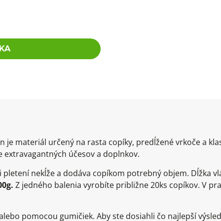
KA
n je materiál určený na rasta copíky, predĺžené vrkoče a kla
e extravagantných účesov a doplnkov.
ri pletení nekĺže a dodáva copíkom potrebný objem. Dĺžka vl
00g.
Z jedného balenia vyrobíte približne 20ks copíkov. V pra
alebo pomocou gumičiek. Aby ste dosiahli čo najlepší výs