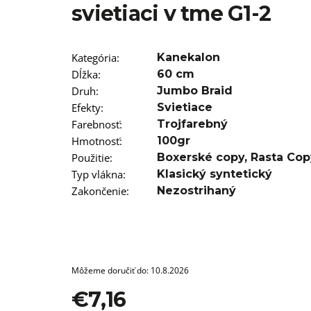
svietiaci v tme G1-2
€11,96
Kategória
:
Kanekalon
Dĺžka
:
60 cm
Druh
:
Jumbo Braid
Efekty
:
Svietiace
Farebnosť
:
Trojfarebný
Hmotnosť
:
100gr
Použitie
:
Boxerské copy
,
Rasta Cop
Typ vlákna
:
Klasický syntetický
Zakončenie
:
Nezostrihaný
Môžeme doručiť do:
10.8.2026
€7,16