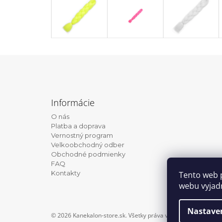
Z
á
Informácie
p
O nás
ä
Platba a doprava
t
Vernostný program
Velkoobchodný odber
i
Obchodné podmienky
e
FAQ
Kontakty
Tento web 
webu vyjadr
Nastave
© 2026 Kanekalon-store.sk. Všetky práva vyhradené.