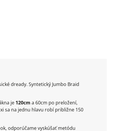
sické dready. Syntetický Jumbo Braid
ákna je
120cm
a 60cm po preložení,
xi sa na jednu hlavu robí približne 150
ledok, odporúčame vyskúšať metódu