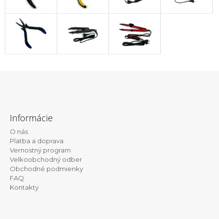
Z
á
Informácie
p
O nás
ä
Platba a doprava
t
Vernostný program
Velkoobchodný odber
i
Obchodné podmienky
e
FAQ
Kontakty