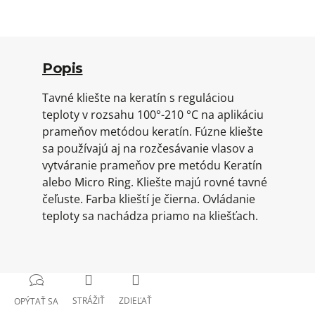
Popis
Tavné kliešte na keratín s reguláciou
teploty v rozsahu 100°-210 °C na aplikáciu
prameňov metódou keratín. Fúzne kliešte
sa používajú aj na rozčesávanie vlasov a
vytváranie prameňov pre metódu Keratín
alebo Micro Ring. Kliešte majú rovné tavné
čeľuste. Farba klieští je čierna. Ovládanie
teploty sa nachádza priamo na kliešťach.
STRÁŽIŤ
ZDIEĽAŤ
OPÝTAŤ SA