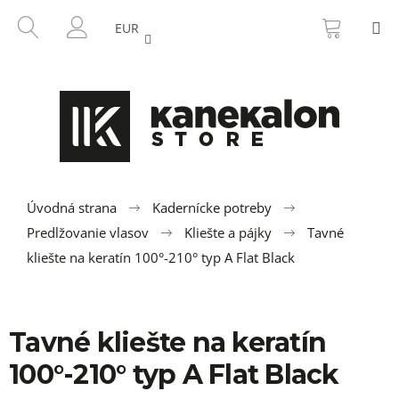
K
Prejsť
NÁKU
HĽADAŤ
M
na
KOŠÍK
o
EUR
SPÄŤ
SPÄŤ
obsah
PRIHLÁSENIE
š
í
Č
k
o
p
o
t
r
Úvodná strana
Kadernícke potreby
e
Predlžovanie vlasov
Kliešte a pájky
Tavné
b
kliešte na keratín 100°-210° typ A Flat Black
u
j
e
Tavné kliešte na keratín
t
100°-210° typ A Flat Black
e
n