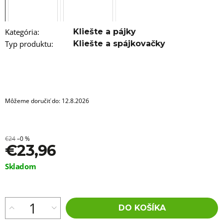
a
m
e
Kategória
:
Kliešte a pájky
100%
Typ produktu
:
Kliešte a spájkovačky
JUMBO
BRAID
KANEKALON
1
SUPERBRAID
€3,96
Môžeme doručiť do:
12.8.2026
Pôvodne:
€6
€24
–0 %
€23,96
Jednotková
Skladom
cena:
DO KOŠÍKA