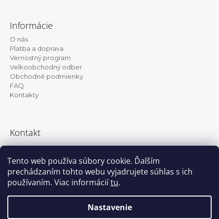
Z
á
Informácie
p
O nás
ä
Platba a doprava
t
Vernostný program
Velkoobchodný odber
i
Obchodné podmienky
e
FAQ
Kontakty
Kontakt
info@kanekalon-store.sk
Tento web používa súbory cookie. Ďalším
prechádzaním tohto webu vyjadrujete súhlas s ich
používaním. Viac informácií
tu
.
Facebook
Instagram
Nastavenie