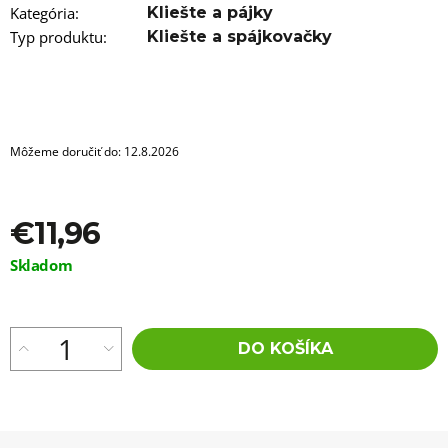
a
Kategória
:
Kliešte a pájky
m
e
Typ produktu
:
Kliešte a spájkovačky
ROVNÝ
MICRO
ZIZI
OMBRE
2-
Môžeme doručiť do:
12.8.2026
2
€5,96
€11,96
Jednotková
Skladom
cena:
DO KOŠÍKA