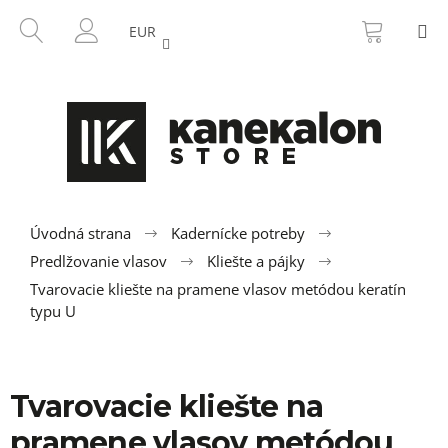
K
Prejsť
NÁKU
HĽADAŤ
M
na
KOŠÍK
o
EUR
SPÄŤ
SPÄŤ
obsah
PRIHLÁSENIE
š
í
Č
k
o
p
o
t
r
Úvodná strana
Kadernícke potreby
e
Predlžovanie vlasov
Kliešte a pájky
b
Tvarovacie kliešte na pramene vlasov metódou keratín
u
typu U
j
e
t
Tvarovacie kliešte na
e
pramene vlasov metódou
n