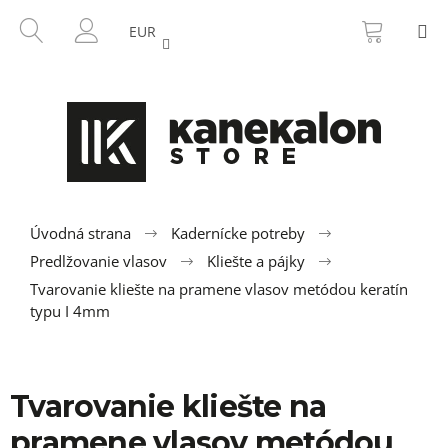
K
Prejsť
NÁKU
HĽADAŤ
M
na
KOŠÍK
o
EUR
SPÄŤ
SPÄŤ
obsah
PRIHLÁSENIE
š
í
Č
k
o
p
o
t
r
Úvodná strana
Kadernícke potreby
e
Predlžovanie vlasov
Kliešte a pájky
b
Tvarovanie kliešte na pramene vlasov metódou keratín
u
typu I 4mm
j
e
t
Tvarovanie kliešte na
e
pramene vlasov metódou
n