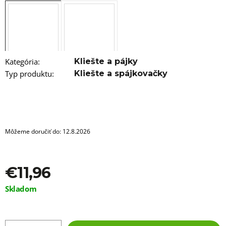
a
m
e
GUMIČKY
DO
VLASOV
Kategória
:
Kliešte a pájky
PRIEHĽADNÉ
Typ produktu
:
Kliešte a spájkovačky
100KS
€1,96
Môžeme doručiť do:
12.8.2026
€11,96
Jednotková
Skladom
cena: