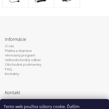
Z
á
Informácie
p
O nás
ä
Platba a doprava
t
Vernostný program
Velkoobchodný odber
i
Obchodné podmienky
e
FAQ
Kontakty
Kontakt
info@kanekalon-store.sk
Tento web používa súbory cookie. Ďalším