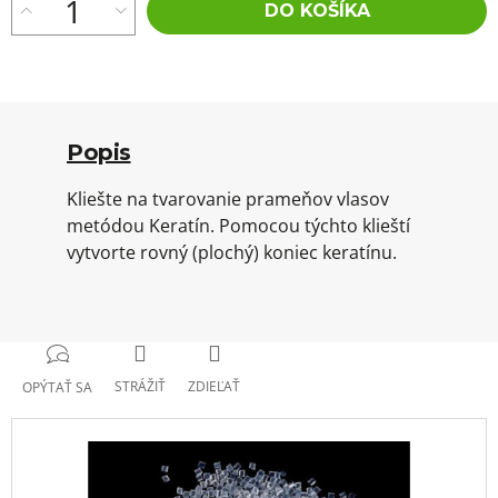
DO KOŠÍKA
Popis
Kliešte na tvarovanie prameňov vlasov
metódou Keratín. Pomocou týchto klieští
vytvorte rovný (plochý) koniec keratínu.
STRÁŽIŤ
ZDIEĽAŤ
OPÝTAŤ SA