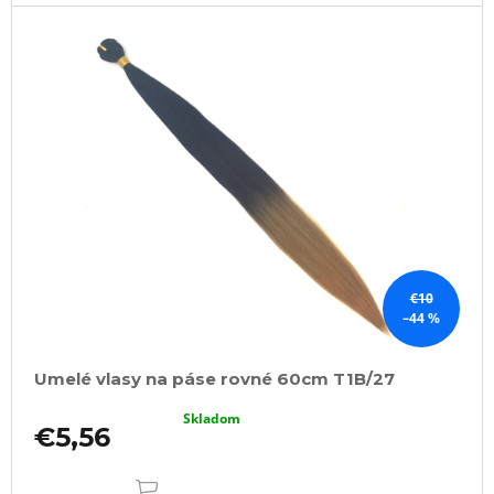
a
m
e
OZDOBA
DO
ÚČESOV
-
TYP
A104
€0,60
€10
–44 %
Umelé vlasy na páse rovné 60cm T1B/27
Skladom
€5,56
DO
KOŠÍKA