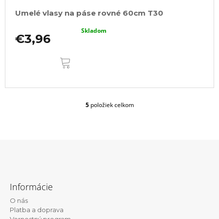
Umelé vlasy na páse rovné 60cm T30
Skladom
€3,96
DO
KOŠÍKA
5
položiek celkom
O
v
l
á
d
a
c
Z
i
á
e
Informácie
p
p
r
O nás
ä
v
Platba a doprava
Vernostný program