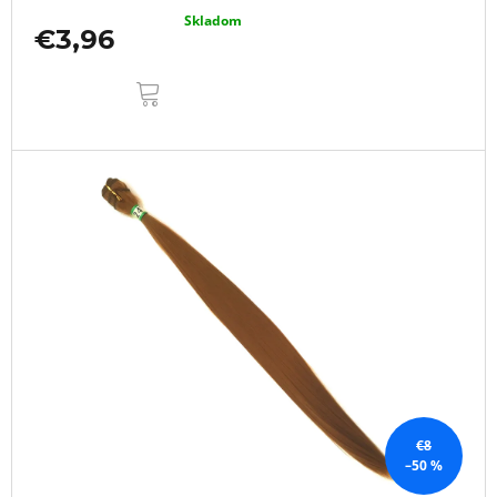
Skladom
€3,96
DO
KOŠÍKA
€8
–50 %