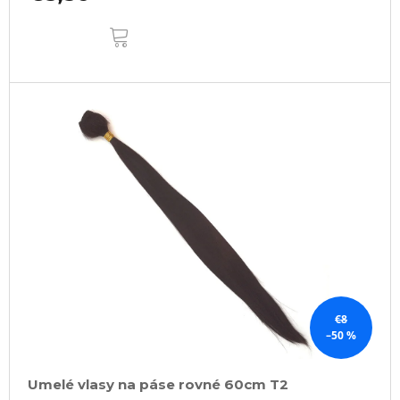
DO
KOŠÍKA
€8
–50 %
Umelé vlasy na páse rovné 60cm T2