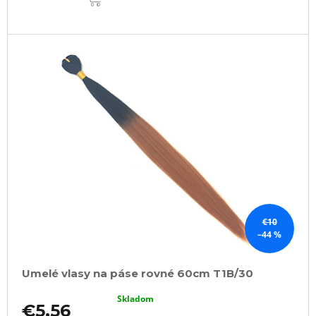
€10
–44 %
Umelé vlasy na páse rovné 60cm T1B/30
Skladom
€5,56