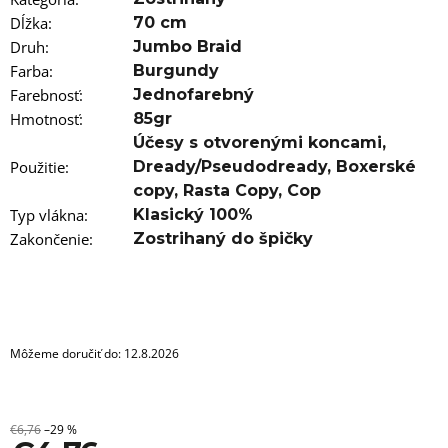
a
m
Dĺžka
:
70 cm
e
Druh
:
Jumbo Braid
Farba
:
Burgundy
100%
Farebnosť
:
Jednofarebný
EZ
KANEKALON
Hmotnosť
:
85gr
FL-
Účesy s otvorenými koncami
,
18S
Použitie
:
Dready/Pseudodready
,
Boxerské
€4,36
copy
,
Rasta Copy
,
Cop
Pôvodne:
€6
Typ vlákna
:
Klasický 100%
Zakončenie
:
Zostrihaný do špičky
Môžeme doručiť do:
12.8.2026
€6,76
–29 %