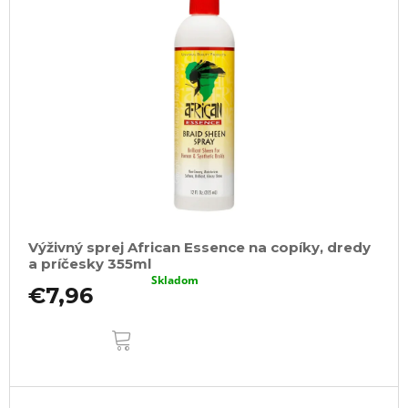
Výživný sprej African Essence na copíky, dredy
a príčesky 355ml
Skladom
€7,96
DO
KOŠÍKA