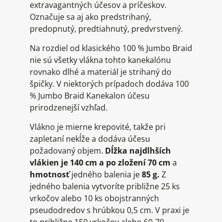
extravagantných účesov a príčeskov.
Označuje sa aj ako predstrihaný,
predopnutý, predtiahnutý, predvrstvený.
Na rozdiel od klasického 100 % Jumbo Braid
nie sú všetky vlákna tohto kanekalónu
rovnako dlhé a materiál je strihaný do
špičky. V niektorých prípadoch dodáva 100
% Jumbo Braid Kanekalon účesu
prirodzenejší vzhľad.
Vlákno je mierne krepovité, takže pri
zapletaní nekĺže a dodáva účesu
požadovaný objem.
Dĺžka najdlhších
vlákien je 140 cm a po zložení 70 cm
a
hmotnosť
jedného balenia je
85 g.
Z
jedného balenia vytvoríte približne 25 ks
vrkočov alebo 10 ks obojstranných
pseudodredov s hrúbkou 0,5 cm. V praxi je