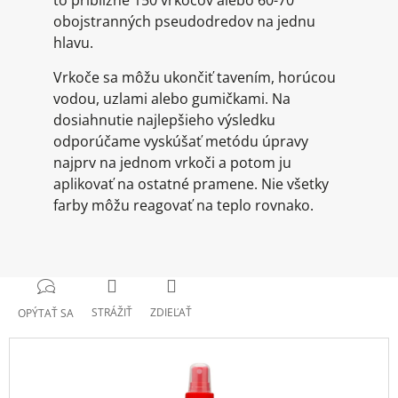
to približne 150 vrkočov alebo 60-70
obojstranných pseudodredov na jednu
hlavu.
Vrkoče sa môžu ukončiť tavením, horúcou
vodou, uzlami alebo gumičkami. Na
dosiahnutie najlepšieho výsledku
odporúčame vyskúšať metódu úpravy
najprv na jednom vrkoči a potom ju
aplikovať na ostatné pramene. Nie všetky
farby môžu reagovať na teplo rovnako.
STRÁŽIŤ
ZDIEĽAŤ
OPÝTAŤ SA