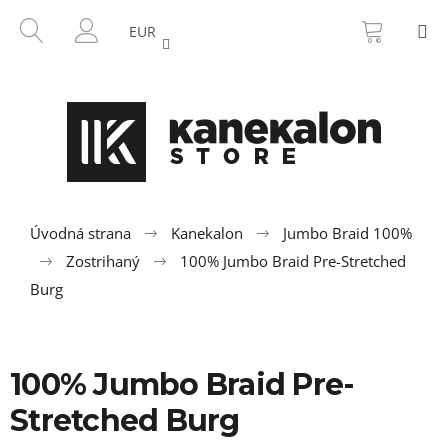
K
Prejsť
NÁKU
HĽADAŤ
M
na
KOŠÍK
o
EUR
SPÄŤ
SPÄŤ
obsah
PRIHLÁSENIE
š
í
Č
k
o
p
o
t
r
Úvodná strana
Kanekalon
Jumbo Braid 100%
e
Zostrihaný
100% Jumbo Braid Pre-Stretched
b
Burg
u
j
e
100% Jumbo Braid Pre-
t
Stretched Burg
e
n