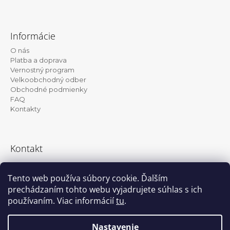
Z
á
Informácie
p
O nás
ä
Platba a doprava
t
Vernostný program
Velkoobchodný odber
i
Obchodné podmienky
e
FAQ
Kontakty
Kontakt
info@kanekalon-store.sk
Tento web používa súbory cookie. Ďalším
prechádzaním tohto webu vyjadrujete súhlas s ich
používaním. Viac informácií
tu
.
Facebook
Instagram
Nastavenie