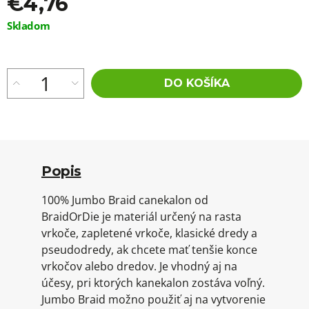
€4,76
Jednotková
Skladom
cena:
DO KOŠÍKA
Popis
100% Jumbo Braid canekalon od
BraidOrDie je materiál určený na rasta
vrkoče, zapletené vrkoče, klasické dredy a
pseudodredy, ak chcete mať tenšie konce
vrkočov alebo dredov. Je vhodný aj na
účesy, pri ktorých kanekalon zostáva voľný.
Jumbo Braid možno použiť aj na vytvorenie