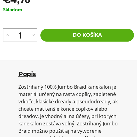
Jednotková
Skladom
cena:
DO KOŠÍKA
Popis
Zostrihaný 100% Jumbo Braid kanekalon je
materiál určený na rasta copíky, zapletené
vrkoče, klasické dready a pseudodready, ak
chcete mať tenšie konce copíkov alebo
dreadov. Je vhodný aj na účesy, pri ktorých
kanekalon zostáva voľný. Zostrihaný Jumbo
Braid možno použiť aj na vytvorenie