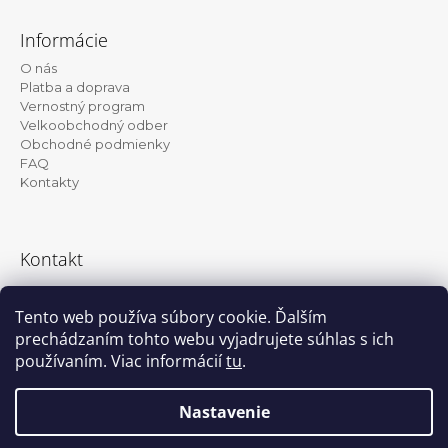
Z
á
Informácie
p
O nás
ä
Platba a doprava
t
Vernostný program
Velkoobchodný odber
i
Obchodné podmienky
e
FAQ
Kontakty
Kontakt
info@kanekalon-store.sk
Tento web používa súbory cookie. Ďalším
prechádzaním tohto webu vyjadrujete súhlas s ich
používaním. Viac informácií
tu
.
Facebook
Instagram
Nastavenie