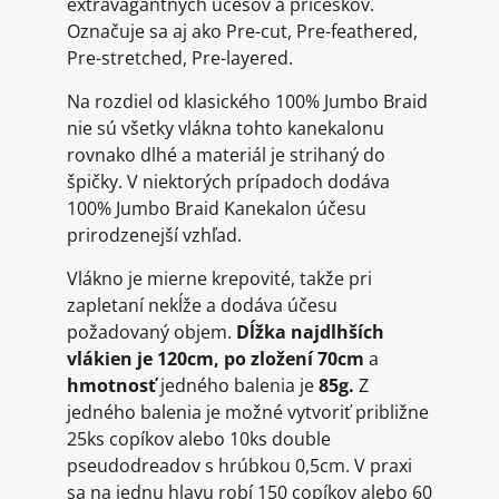
extravagantných účesov a príčeskov.
Označuje sa aj ako Pre-cut, Pre-feathered,
Pre-stretched, Pre-layered.
Na rozdiel od klasického 100% Jumbo Braid
nie sú všetky vlákna tohto kanekalonu
rovnako dlhé a materiál je strihaný do
špičky. V niektorých prípadoch dodáva
100% Jumbo Braid Kanekalon účesu
prirodzenejší vzhľad.
Vlákno je mierne krepovité, takže pri
zapletaní nekĺže a dodáva účesu
požadovaný objem.
Dĺžka najdlhších
vlákien je 120cm, po zložení 70cm
a
hmotnosť
jedného balenia je
85g.
Z
jedného balenia je možné vytvoriť približne
25ks copíkov alebo 10ks double
pseudodreadov s hrúbkou 0,5cm. V praxi
sa na jednu hlavu robí 150 copíkov alebo 60