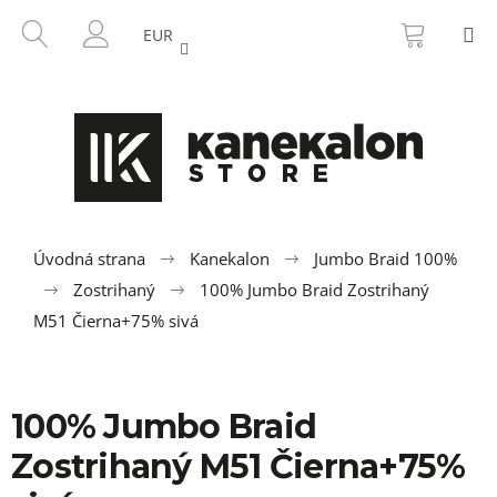
K
Prejsť
NÁKU
HĽADAŤ
M
na
KOŠÍK
o
EUR
SPÄŤ
SPÄŤ
obsah
PRIHLÁSENIE
š
í
Č
k
o
p
o
t
r
Úvodná strana
Kanekalon
Jumbo Braid 100%
e
Zostrihaný
100% Jumbo Braid Zostrihaný
b
M51 Čierna+75% sivá
u
j
e
100% Jumbo Braid
t
Zostrihaný M51 Čierna+75%
e
n