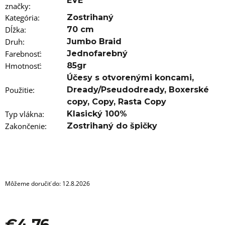
a
EVE
značky
:
m
Kategória
:
Zostrihaný
e
Dĺžka
:
70 cm
100%
Druh
:
Jumbo Braid
JUMBO
Farebnosť
:
Jednofarebný
BRAID
Hmotnosť
:
85gr
ZOSTRIHANÝ
IRIS
Účesy s otvorenými koncami
,
PURPLE
Použitie
:
Dready/Pseudodready
,
Boxerské
€5,96
copy
,
Copy
,
Rasta Copy
Pôvodne:
€6,76
Typ vlákna
:
Klasický 100%
Zakončenie
:
Zostrihaný do špičky
Môžeme doručiť do:
12.8.2026
€4,76