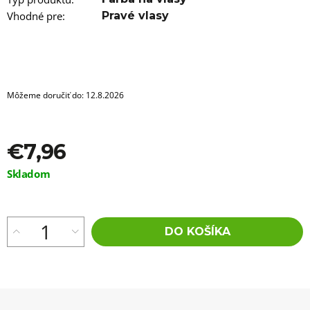
a
m
Vhodné pre
:
Pravé vlasy
e
100%
JUMBO
BRAID
ZOSTRIHANÝ
Môžeme doručiť do:
12.8.2026
IRIS
PURPLE
€5,96
Pôvodne:
€7,96
€6,76
Jednotková
Skladom
cena:
DO KOŠÍKA