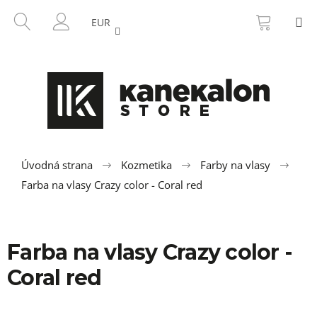
K
Prejsť
NÁKU
HĽADAŤ
M
na
KOŠÍK
o
EUR
SPÄŤ
SPÄŤ
obsah
PRIHLÁSENIE
š
í
Č
k
o
p
o
t
r
Úvodná strana
Kozmetika
Farby na vlasy
e
Farba na vlasy Crazy color - Coral red
b
u
j
Farba na vlasy Crazy color -
e
Coral red
t
e
n