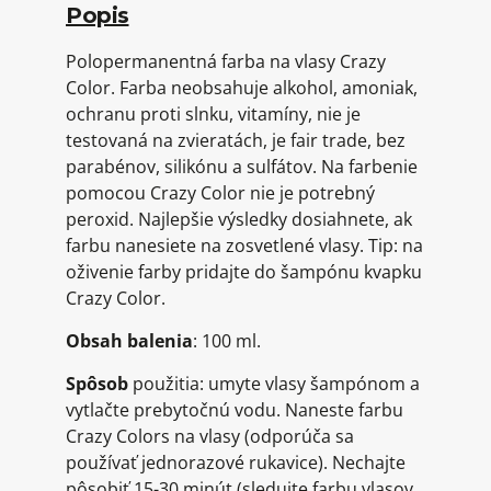
Popis
Polopermanentná farba na vlasy Crazy
Color. Farba neobsahuje alkohol, amoniak,
ochranu proti slnku, vitamíny, nie je
testovaná na zvieratách, je fair trade, bez
parabénov, silikónu a sulfátov. Na farbenie
pomocou Crazy Color nie je potrebný
peroxid. Najlepšie výsledky dosiahnete, ak
farbu nanesiete na zosvetlené vlasy. Tip: na
oživenie farby pridajte do šampónu kvapku
Crazy Color.
Obsah balenia
: 100 ml.
Spôsob
použitia: umyte vlasy šampónom a
vytlačte prebytočnú vodu. Naneste farbu
Crazy Colors na vlasy (odporúča sa
používať jednorazové rukavice). Nechajte
pôsobiť 15-30 minút (sledujte farbu vlasov,