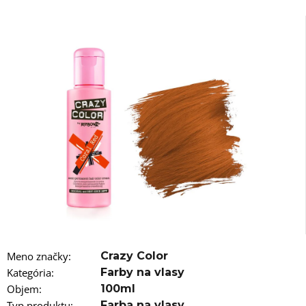
á
j
s
ť
?
HĽADAŤ
O
d
p
o
Meno značky
:
Crazy Color
r
Kategória
:
Farby na vlasy
ú
Objem
:
100ml
č
Typ produktu
:
Farba na vlasy