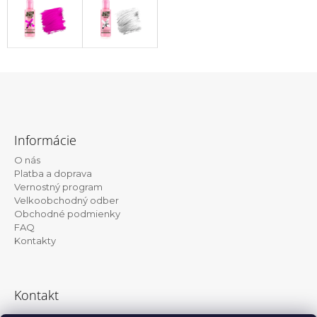
Z
á
Informácie
p
O nás
ä
Platba a doprava
t
Vernostný program
Velkoobchodný odber
i
Obchodné podmienky
e
FAQ
Kontakty
Kontakt