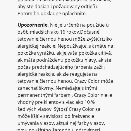
aby ste dosiahli požadovaný odtieň).
Potom ho dôkladne opláchnite.
Upozornenie.
Nie je určené na použitie u
osôb mladších ako 16 rokov.Dočasné
tetovanie čiernou henou môže zvýšiť riziko
alergickej reakcie. Nepoužívajte, ak máte na
pokožke vyrážku, ak je vaša pokožka citlivá,
ak máte podráždenú pokožku hlavy, ak ste
počas predchádzajúceho farbenia zažili
alergické reakcie, ak zle reagujete na
tetovanie čiernou henou. Crazy Color môže
zanechať škvrny. Nemiešajte s inými
permanentnými farbami. Crazy Color nie je
vhodný pre klientov s viac ako 10 %
šedivých vlasov. Sýtosť Crazy Color sa
môže líšiť v závislosti od frekvencie
umývania vlasov, aktuálnej farby vlasov,
typu použitého šampónu, pórovitosti