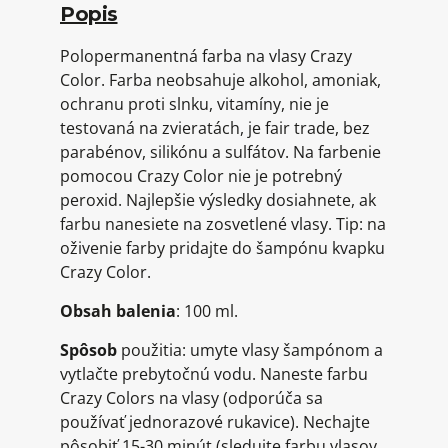
Popis
Polopermanentná farba na vlasy Crazy
Color. Farba neobsahuje alkohol, amoniak,
ochranu proti slnku, vitamíny, nie je
testovaná na zvieratách, je fair trade, bez
parabénov, silikónu a sulfátov. Na farbenie
pomocou Crazy Color nie je potrebný
peroxid. Najlepšie výsledky dosiahnete, ak
farbu nanesiete na zosvetlené vlasy. Tip: na
oživenie farby pridajte do šampónu kvapku
Crazy Color.
Obsah balenia
: 100 ml.
Spôsob
použitia: umyte vlasy šampónom a
vytlačte prebytočnú vodu. Naneste farbu
Crazy Colors na vlasy (odporúča sa
používať jednorazové rukavice). Nechajte
pôsobiť 15-30 minút (sledujte farbu vlasov,