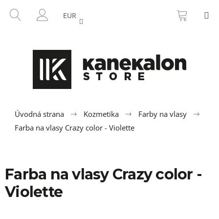
K
Prejsť
NÁKU
HĽADAŤ
M
na
KOŠÍK
o
EUR
SPÄŤ
SPÄŤ
obsah
PRIHLÁSENIE
š
í
Č
k
o
p
o
t
r
Úvodná strana
Kozmetika
Farby na vlasy
e
Farba na vlasy Crazy color - Violette
b
u
j
Farba na vlasy Crazy color -
e
Violette
t
e
n