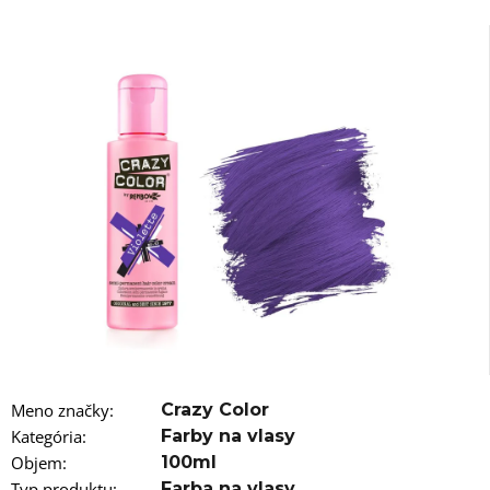
á
j
s
ť
?
HĽADAŤ
O
d
p
o
Meno značky
:
Crazy Color
r
Kategória
:
Farby na vlasy
ú
Objem
:
100ml
č
Typ produktu
:
Farba na vlasy