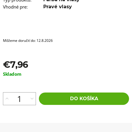
a
m
Vhodné pre
:
Pravé vlasy
e
100%
EZ
KANEKALON
FL-
Môžeme doručiť do:
12.8.2026
18S
€4,36
Pôvodne:
€6
€7,96
Jednotková
Skladom
cena:
DO KOŠÍKA