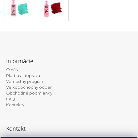
Z
á
Informácie
p
O nás
ä
Platba a doprava
t
Vernostný program
Velkoobchodný odber
i
Obchodné podmienky
e
FAQ
Kontakty
Kontakt