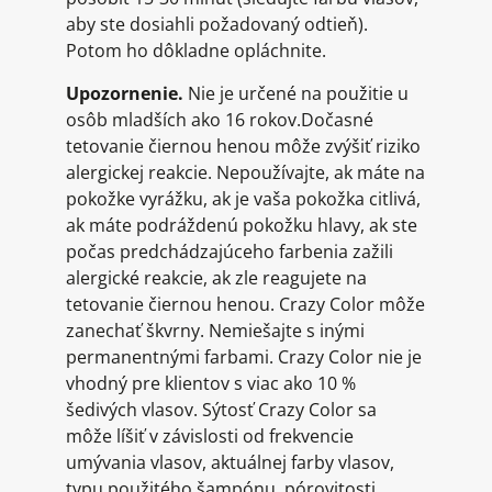
aby ste dosiahli požadovaný odtieň).
Potom ho dôkladne opláchnite.
Upozornenie.
Nie je určené na použitie u
osôb mladších ako 16 rokov.Dočasné
tetovanie čiernou henou môže zvýšiť riziko
alergickej reakcie. Nepoužívajte, ak máte na
pokožke vyrážku, ak je vaša pokožka citlivá,
ak máte podráždenú pokožku hlavy, ak ste
počas predchádzajúceho farbenia zažili
alergické reakcie, ak zle reagujete na
tetovanie čiernou henou. Crazy Color môže
zanechať škvrny. Nemiešajte s inými
permanentnými farbami. Crazy Color nie je
vhodný pre klientov s viac ako 10 %
šedivých vlasov. Sýtosť Crazy Color sa
môže líšiť v závislosti od frekvencie
umývania vlasov, aktuálnej farby vlasov,
typu použitého šampónu, pórovitosti