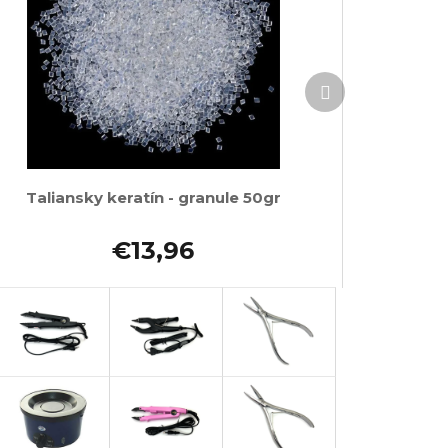
Ďalší
produkt
Taliansky keratín - granule 50gr
€13,96