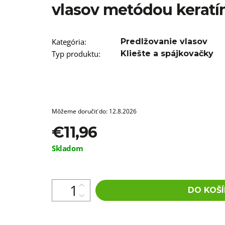
vlasov metódou keratí
€4,76
Pôvodne:
€6,76
Kategória
:
Predlžovanie vlasov
Typ produktu
:
Kliešte a spájkovačky
Môžeme doručiť do:
12.8.2026
€11,96
Jednotková
Skladom
cena:
DO KOŠÍ