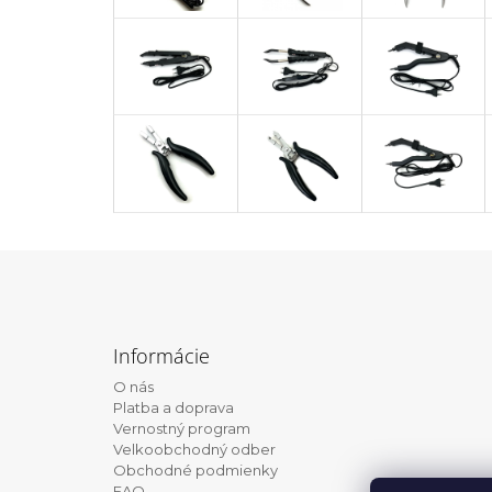
Z
á
Informácie
p
O nás
ä
Platba a doprava
t
Vernostný program
Velkoobchodný odber
i
Obchodné podmienky
e
FAQ