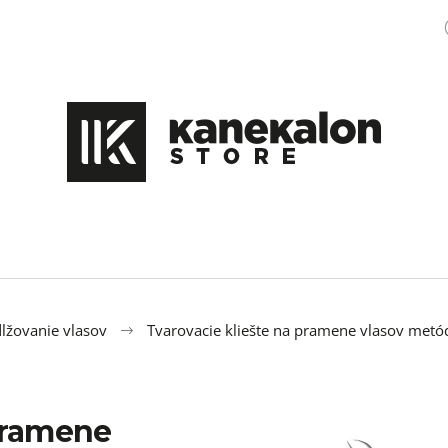
Čo potrebujete nájsť?
HĽADAŤ
Odporúčame
lžovanie vlasov
Tvarovacie kliešte na pramene vlasov metó
 pramene
100% JUMBO BRAID KANEKALON XXL 60
PSEUDO DREADY