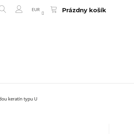
NÁKUPNÝ
HĽADAŤ
KOŠÍK
EUR
Prázdny košík
PRIHLÁSENIE
dou keratín typu U
Nasledujúce
 50CM FARBA 1