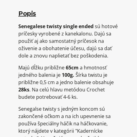
Popis
Senegalese twisty single ended
sú hotové
príčesky vyrobené z kanekalonu. Dajú sa
použiť aj ako samostatný príčesok na
oživenie a obohatenie účesu, dajú sa dať
dole a znovu naplietať bez poškodenia.
Majú dĺžku približne
65cm
a hmotnosť
jedného balenia je
100
g.
Šírka twistu je
približne 0,5 cm a jedno balenie obsahuje
28
ks
. Na celú hlavu metódou Crochet
budete potrebovať 4-6 ks.
Senegalse twisty s jedným koncom sú
zakončené očkom a na ich upevnenie sa
používa špeciálny háčik na háčkovanie,
ktorý nájdete v kategórii "Kadernícke