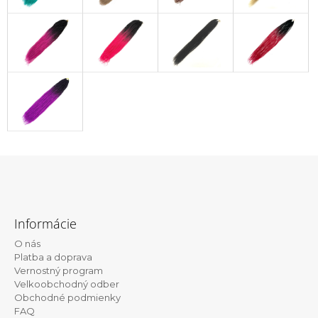
Z
á
Informácie
p
O nás
ä
Platba a doprava
t
Vernostný program
Velkoobchodný odber
i
Obchodné podmienky
e
FAQ