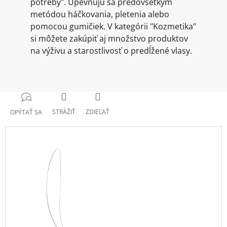
potreby". Upevňujú sa predovšetkým
metódou háčkovania, pletenia alebo
pomocou gumičiek. V kategórii "Kozmetika"
si môžete zakúpiť aj množstvo produktov
na výživu a starostlivosť o predĺžené vlasy.
STRÁŽIŤ
ZDIEĽAŤ
OPÝTAŤ SA