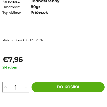
a
Farebnosť
:
Jednofarebný
m
Hmotnosť
:
80gr
e
Typ vlákna
:
Príčesok
VLNITÝ
KANEKALON
RAVISH
BULK
DE530
Môžeme doručiť do:
12.8.2026
€5,96
€7,96
Jednotková
Skladom
cena:
DO KOŠÍKA