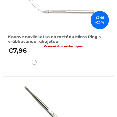
€9,96
–20 %
Kovove navliekatko na metódu Micro Ring s
vrúbkovanou rukojeťou
Momentálne nedostupné
€7,96
DETAIL