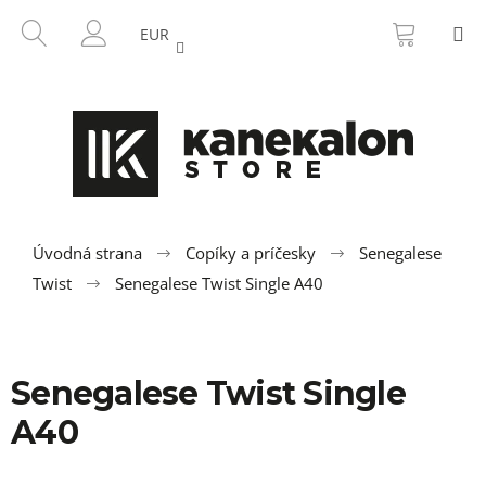
K
Prejsť
NÁKU
HĽADAŤ
M
na
KOŠÍK
o
EUR
SPÄŤ
SPÄŤ
obsah
PRIHLÁSENIE
š
í
Č
k
o
p
o
t
r
Úvodná strana
Copíky a príčesky
Senegalese
e
Twist
Senegalese Twist Single A40
b
u
j
Senegalese Twist Single
e
t
A40
e
n