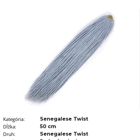
á
j
s
ť
?
HĽADAŤ
O
d
p
o
Kategória
:
Senegalese Twist
r
Dĺžka
:
50 cm
ú
č
Druh
:
Senegalese Twist