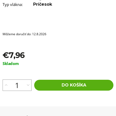
a
m
Typ vlákna
:
Príčesok
e
100%
EZ
KANEKALON
FL-
Môžeme doručiť do:
12.8.2026
18S
€4,36
Pôvodne:
€7,96
€6
Jednotková
Skladom
cena:
DO KOŠÍKA