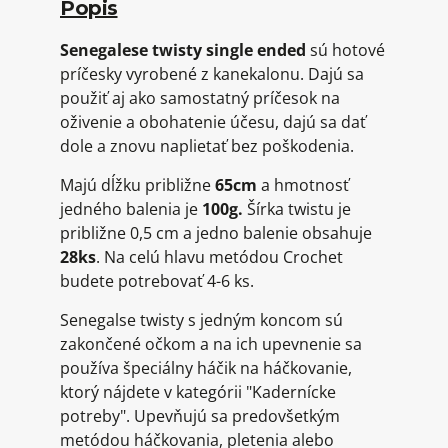
Popis
Senegalese twisty single ended
sú hotové
príčesky vyrobené z kanekalonu. Dajú sa
použiť aj ako samostatný príčesok na
oživenie a obohatenie účesu, dajú sa dať
dole a znovu naplietať bez poškodenia.
Majú dĺžku približne
65cm
a hmotnosť
jedného balenia je
100
g.
Šírka twistu je
približne 0,5 cm a jedno balenie obsahuje
28
ks
. Na celú hlavu metódou Crochet
budete potrebovať 4-6 ks.
Senegalse twisty s jedným koncom sú
zakončené očkom a na ich upevnenie sa
používa špeciálny háčik na háčkovanie,
ktorý nájdete v kategórii "Kadernícke
potreby". Upevňujú sa predovšetkým
metódou háčkovania, pletenia alebo