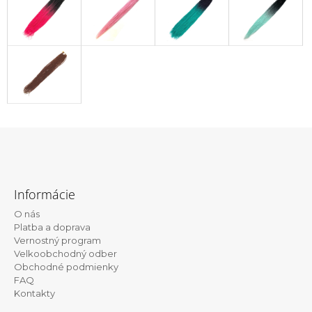
Z
á
Informácie
p
O nás
ä
Platba a doprava
t
Vernostný program
Velkoobchodný odber
i
Obchodné podmienky
e
FAQ
Kontakty