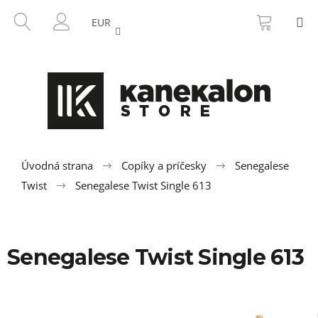
K
Prejsť
NÁKU
HĽADAŤ
M
na
KOŠÍK
o
EUR
SPÄŤ
SPÄŤ
obsah
PRIHLÁSENIE
š
í
Č
k
o
p
o
t
r
Úvodná strana
Copíky a príčesky
Senegalese
e
Twist
Senegalese Twist Single 613
b
u
j
Senegalese Twist Single 613
e
t
e
n