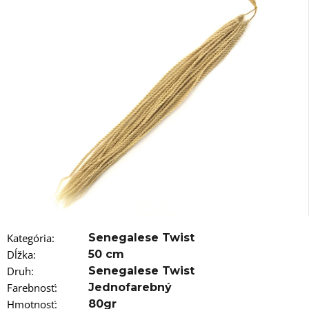
á
j
s
ť
?
HĽADAŤ
O
d
Kategória
:
Senegalese Twist
p
Dĺžka
:
50 cm
o
r
Druh
:
Senegalese Twist
ú
Farebnosť
:
Jednofarebný
č
Hmotnosť
:
80gr