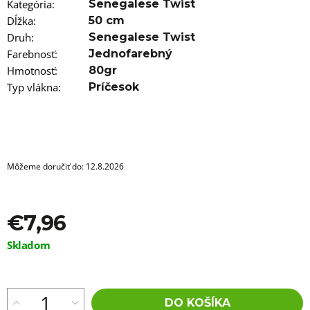
a
Kategória
:
Senegalese Twist
m
Dĺžka
:
50 cm
e
Druh
:
Senegalese Twist
Farebnosť
:
Jednofarebný
KLASICKÝ
KERATIN
Hmotnosť
:
80gr
-
Typ vlákna
:
Príčesok
KERATÍNOVÁ
TYČINKA
11CM
HNEDÁ,
1KS
€1,96
Môžeme doručiť do:
12.8.2026
€7,96
Jednotková
Skladom
cena:
DO KOŠÍKA