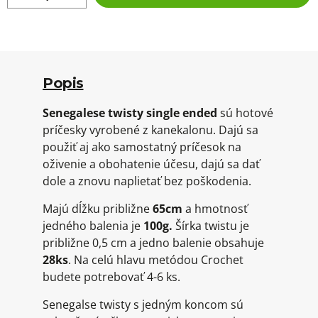
Popis
Senegalese twisty single ended
sú hotové
príčesky vyrobené z kanekalonu. Dajú sa
použiť aj ako samostatný príčesok na
oživenie a obohatenie účesu, dajú sa dať
dole a znovu naplietať bez poškodenia.
Majú dĺžku približne
65cm
a hmotnosť
jedného balenia je
100
g.
Šírka twistu je
približne 0,5 cm a jedno balenie obsahuje
28
ks
. Na celú hlavu metódou Crochet
budete potrebovať 4-6 ks.
Senegalse twisty s jedným koncom sú