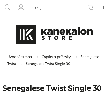
K
Prejsť
NÁKU
HĽADAŤ
M
na
KOŠÍK
o
EUR
SPÄŤ
SPÄŤ
obsah
PRIHLÁSENIE
š
í
Č
k
o
p
o
t
r
Úvodná strana
Copíky a príčesky
Senegalese
e
Twist
Senegalese Twist Single 30
b
u
j
Senegalese Twist Single 30
e
t
e
n