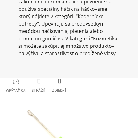
zakončené očkom a na ich upevnenie sa
používa špeciálny háčik na háčkovanie,
ktorý nájdete v kategórii "Kadernícke
potreby". Upevňujú sa predovšetkým
metódou háčkovania, pletenia alebo
pomocou gumičiek. V kategórii "Kozmetika"
si môžete zakúpiť aj množstvo produktov
na výživu a starostlivosť o predĺžené vlasy.
STRÁŽIŤ
ZDIEĽAŤ
OPÝTAŤ SA