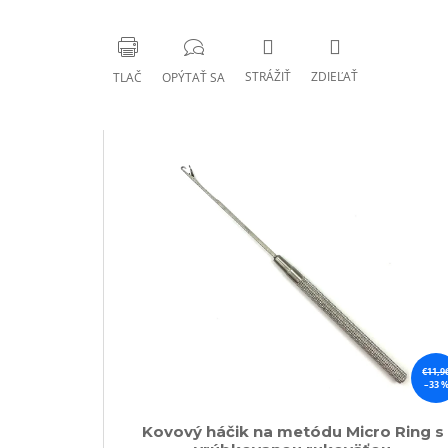
STRÁŽIŤ
ZDIEĽAŤ
TLAČ
OPÝTAŤ SA
€11,9
–33 
Kovový háčik na metódu Micro Ring s