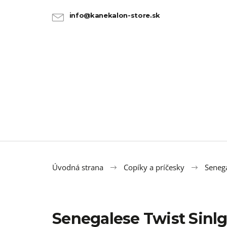
K
Prejsť
na
o
info@kanekalon-store.sk
SPÄŤ
SPÄŤ
obsah
DO
DO
š
OBCHODU
OBCHODU
í
k
Úvodná strana
Copíky a príčesky
Senega
Senegalese Twist Sinlg
100% JUMBO BRAID KANEKALON