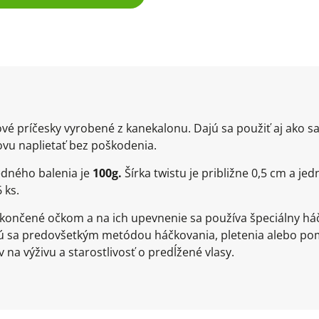
vé príčesky vyrobené z kanekalonu. Dajú sa použiť aj ako s
ovu naplietať bez poškodenia.
dného balenia je
100
g.
Šírka twistu je približne 0,5 cm a j
 ks.
ončené očkom a na ich upevnenie sa používa špeciálny háči
jú sa predovšetkým metódou háčkovania, pletenia alebo pom
na výživu a starostlivosť o predĺžené vlasy.