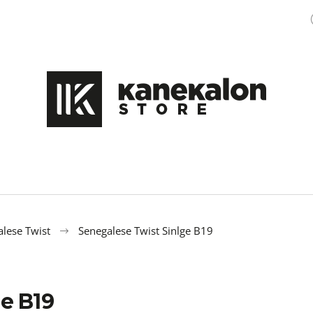
Čo potrebujete nájsť?
HĽADAŤ
Odporúčame
lese Twist
Senegalese Twist Sinlge B19
e B19
100% EZ KANEKALON M47
OZDOBA DO ÚČE