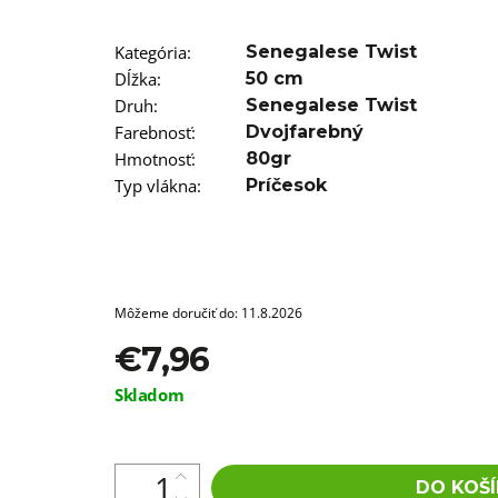
T12/22 BRAIDORDIE
€5,96
Kategória
:
Senegalese Twist
Dĺžka
:
50 cm
Druh
:
Senegalese Twist
Farebnosť
:
Dvojfarebný
Hmotnosť
:
80gr
Typ vlákna
:
Príčesok
Môžeme doručiť do:
11.8.2026
€7,96
Jednotková
Skladom
cena:
DO KOŠÍ