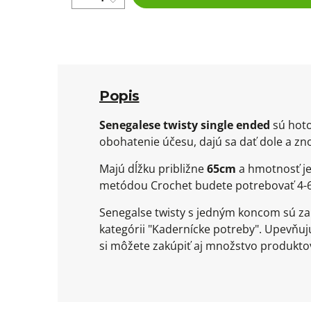
Popis
Senegalese twisty single ended
sú hoto
obohatenie účesu, dajú sa dať dole a zn
Majú dĺžku približne
65cm
a hmotnosť je
metódou Crochet budete potrebovať 4-6
Senegalse twisty s jedným koncom sú zak
kategórii "Kadernícke potreby". Upevňu
si môžete zakúpiť aj množstvo produktov 