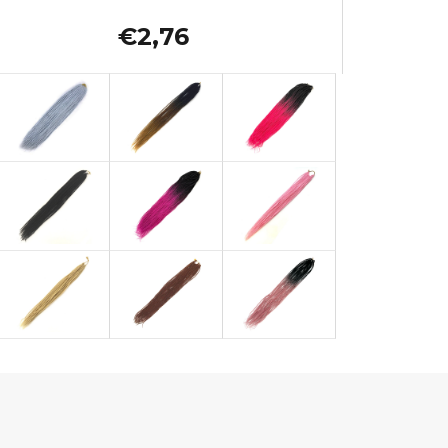
€2,76