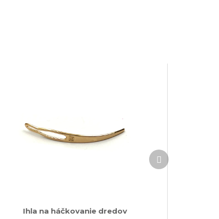
Ďalší
produkt
Ihla na háčkovanie dredov