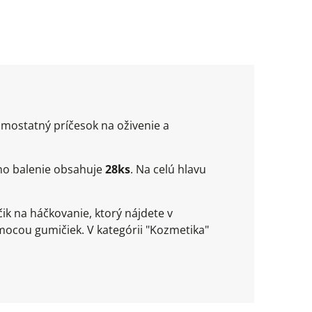
amostatný príčesok na oživenie a
edno balenie obsahuje
28
ks
. Na celú hlavu
k na háčkovanie, ktorý nájdete v
ocou gumičiek. V kategórii "Kozmetika"