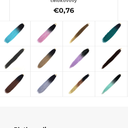
celokovový
€0,76