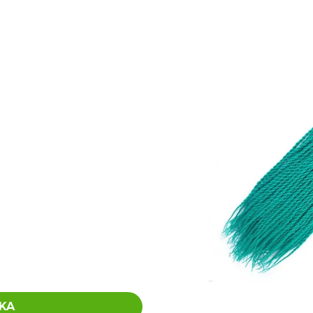
€4,20
€0,60
Pôvodne:
€6
KA