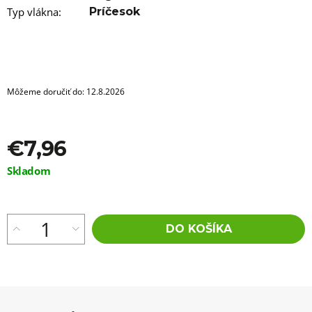
a
m
Typ vlákna
:
Príčesok
e
VLNITÝ
KANEKALON
RAVISH
BULK
Môžeme doručiť do:
12.8.2026
DE530
€5,96
€7,96
Jednotková
Skladom
cena:
DO KOŠÍKA