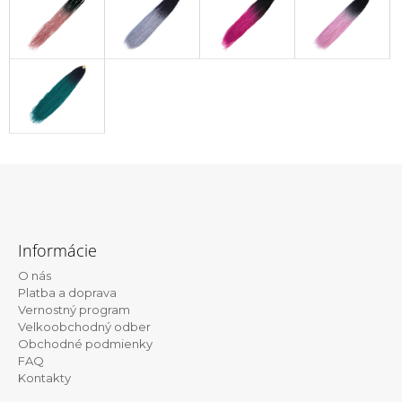
Z
á
Informácie
p
O nás
ä
Platba a doprava
t
Vernostný program
Velkoobchodný odber
i
Obchodné podmienky
e
FAQ
Kontakty