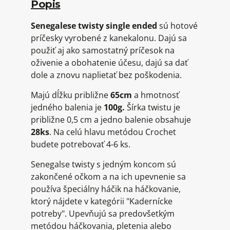
Popis
Senegalese twisty single ended
sú hotové
príčesky vyrobené z kanekalonu. Dajú sa
použiť aj ako samostatný príčesok na
oživenie a obohatenie účesu, dajú sa dať
dole a znovu naplietať bez poškodenia.
Majú dĺžku približne
65cm
a hmotnosť
jedného balenia je
100
g.
Šírka twistu je
približne 0,5 cm a jedno balenie obsahuje
28
ks
. Na celú hlavu metódou Crochet
budete potrebovať 4-6 ks.
Senegalse twisty s jedným koncom sú
zakončené očkom a na ich upevnenie sa
používa špeciálny háčik na háčkovanie,
ktorý nájdete v kategórii "Kadernícke
potreby". Upevňujú sa predovšetkým
metódou háčkovania, pletenia alebo