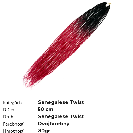
á
j
s
ť
?
HĽADAŤ
O
d
Kategória
:
Senegalese Twist
p
Dĺžka
:
50 cm
o
r
Druh
:
Senegalese Twist
ú
Farebnosť
:
Dvojfarebný
č
Hmotnosť
:
80gr