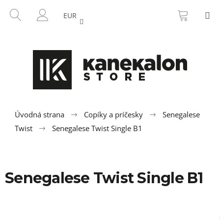
K
Prejsť
NÁKU
HĽADAŤ
M
na
KOŠÍK
o
EUR
SPÄŤ
SPÄŤ
obsah
PRIHLÁSENIE
š
í
Č
k
o
p
o
t
r
Úvodná strana
Copíky a príčesky
Senegalese
e
Twist
Senegalese Twist Single B1
b
u
j
Senegalese Twist Single B1
e
t
e
n