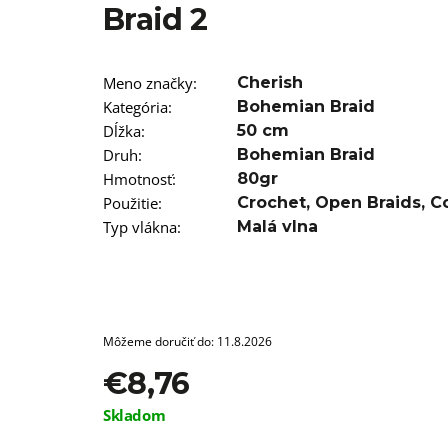
T12/22 BRAIDORDIE
Braid 2
€5,96
Meno značky
:
Cherish
Kategória
:
Bohemian Braid
Dĺžka
:
50 cm
Druh
:
Bohemian Braid
Hmotnosť
:
80gr
Použitie
:
Crochet
,
Open Braids
,
C
Typ vlákna
:
Malá vlna
Môžeme doručiť do:
11.8.2026
€8,76
Jednotková
Skladom
cena: