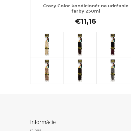
Crazy Color kondicionér na udržanie
farby 250ml
€11,16
Z
á
Informácie
p
O nás