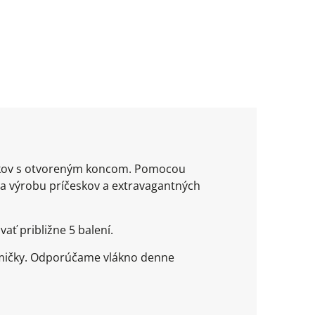
píkov s otvoreným koncom. Pomocou
a výrobu príčeskov a extravagantných
ať približne 5 balení.
umičky. Odporúčame vlákno denne