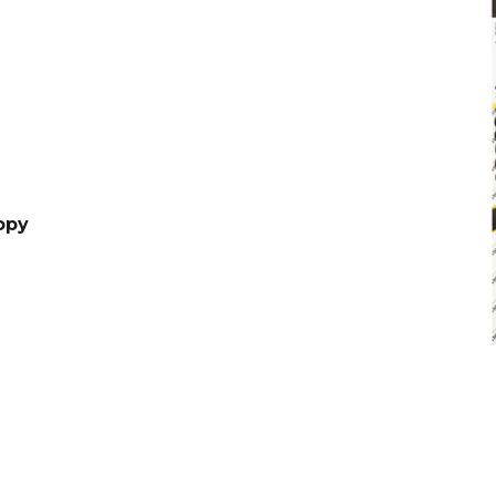
€4,20
€0,60
Pôvodne:
€6
opy