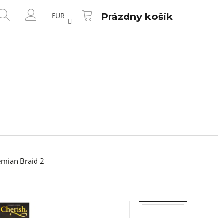
NÁKUPNÝ
HĽADAŤ
KOŠÍK
EUR
Prázdny košík
PRIHLÁSENIE
mian Braid 2
Nasledujúce
SOV - TYP A321