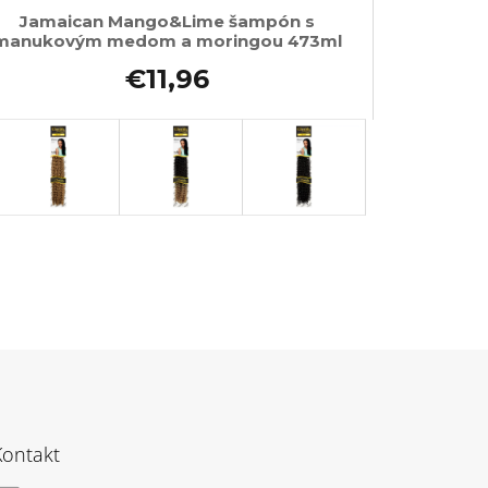
Jamaican Mango&Lime šampón s
manukovým medom a moringou 473ml
€11,96
Kontakt