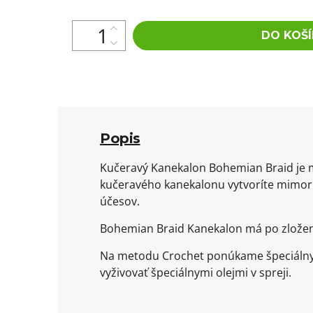
DO KOŠÍ
Popis
Kučeravý Kanekalon Bohemian Braid je 
kučeravého kanekalonu vytvoríte mimori
účesov.
Bohemian Braid Kanekalon má po zložen
Na metodu Crochet ponúkame špeciálny 
vyživovať špeciálnymi olejmi v spreji.