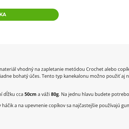
KA
materiál vhodný na zapletanie metódou Crochet alebo co
adne bohatý účes. Tento typ kanekalonu možno použiť aj n
í dĺžku cca
50cm
a váži
80g
. Na jednu hlavu budete potrebov
háčik a na upevnenie copíkov sa najčastejšie používajú g