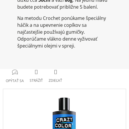
dĺžku cca
50cm
a váži
80g
. Na jednu hlavu
budete potrebovať približne 5 balení.
Na metodu Crochet ponúkame špeciálny
háčik a na upevnenie copíkov sa
najčastejšie používajú gumičky.
Odporúčame vlákno denne vyživovať
špeciálnymi olejmi v spreji.
STRÁŽIŤ
ZDIEĽAŤ
OPÝTAŤ SA