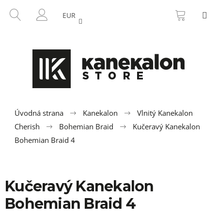
K
Prejsť
NÁKU
HĽADAŤ
M
na
KOŠÍK
o
EUR
SPÄŤ
SPÄŤ
obsah
PRIHLÁSENIE
š
í
Č
k
o
p
o
t
r
Úvodná strana
Kanekalon
Vlnitý Kanekalon
e
Cherish
Bohemian Braid
Kučeravý Kanekalon
b
Bohemian Braid 4
u
j
e
Kučeravý Kanekalon
t
Bohemian Braid 4
e
n