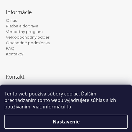
Z
á
Informácie
p
O nás
ä
Platba a doprava
t
Vernostný program
Velkoobchodný odber
i
Obchodné podmienky
e
FAQ
Kontakty
Kontakt
info@kanekalon-store.sk
Tento web používa súbory cookie. Ďalším
prechádzaním tohto webu vyjadrujete súhlas s ich
používaním. Viac informácií
tu
.
Facebook
Instagram
Nastavenie