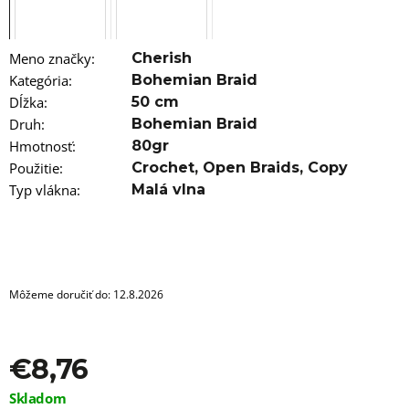
a
m
e
Meno značky
:
Cherish
PSEUDO
Kategória
:
Bohemian Braid
DREADY
Dĺžka
:
50 cm
50CM
FARBA
Druh
:
Bohemian Braid
1
Hmotnosť
:
80gr
€11,96
Použitie
:
Crochet
,
Open Braids
,
Copy
Typ vlákna
:
Malá vlna
Môžeme doručiť do:
12.8.2026
€8,76
Jednotková
Skladom