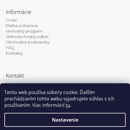
Z
á
Informácie
p
O nás
ä
Platba a doprava
t
Vernostný program
Velkoobchodný odber
i
Obchodné podmienky
e
FAQ
Kontakty
Kontakt
info@kanekalon-store.sk
Tento web používa súbory cookie. Ďalším
prechádzaním tohto webu vyjadrujete súhlas s ich
používaním. Viac informácií
tu
.
Facebook
Instagram
Nastavenie