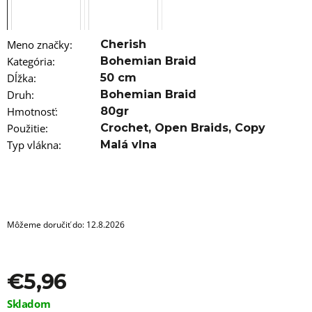
a
m
e
Meno značky
:
Cherish
100%
Kategória
:
Bohemian Braid
JUMBO
Dĺžka
:
50 cm
BRAID
KANEKALON
Druh
:
Bohemian Braid
XXL
Hmotnosť
:
80gr
60
BRAIDORDIE
Použitie
:
Crochet
,
Open Braids
,
Copy
Typ vlákna
:
Malá vlna
€6,76
Pôvodne:
€6,95
Môžeme doručiť do:
12.8.2026
€5,96
Jednotková
Skladom