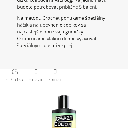
dĺžku cca
50cm
a váži
80g
. Na jednu hlavu
budete potrebovať približne 5 balení.
Na metodu Crochet ponúkame špeciálny
háčik a na upevnenie copíkov sa
najčastejšie používajú gumičky.
Odporúčame vlákno denne vyživovať
špeciálnymi olejmi v spreji.
STRÁŽIŤ
ZDIEĽAŤ
OPÝTAŤ SA