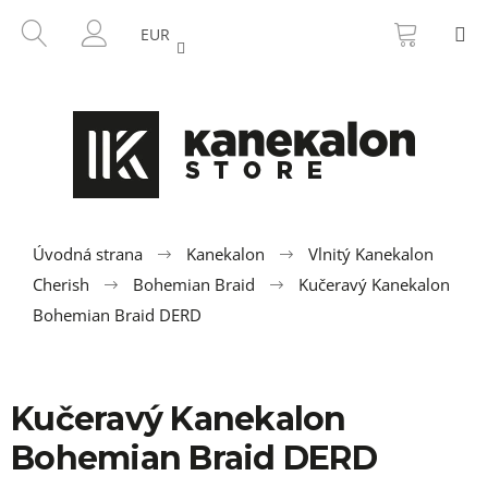
K
Prejsť
NÁKU
HĽADAŤ
M
na
KOŠÍK
o
EUR
SPÄŤ
SPÄŤ
obsah
PRIHLÁSENIE
š
í
Č
k
o
p
o
t
r
Úvodná strana
Kanekalon
Vlnitý Kanekalon
e
Cherish
Bohemian Braid
Kučeravý Kanekalon
b
Bohemian Braid DERD
u
j
e
Kučeravý Kanekalon
t
Bohemian Braid DERD
e
n