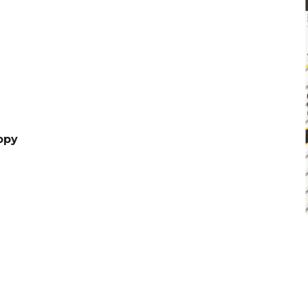
€4,20
€0,60
Pôvodne:
€6
opy