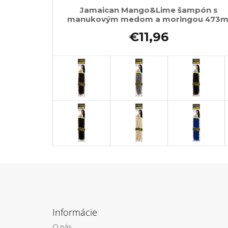
Jamaican Mango&Lime šampón s
manukovým medom a moringou 473m
€11,96
Z
á
Informácie
p
O nás