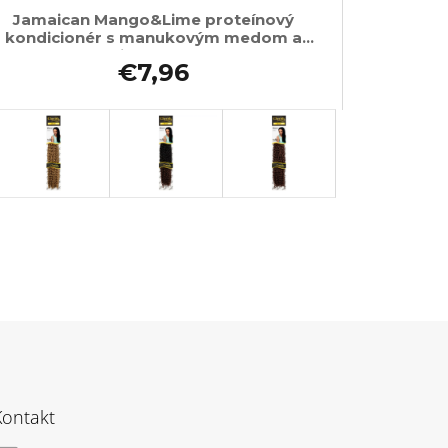
Jamaican Mango&Lime proteínový
kondicionér s manukovým medom a
moringou 237ml
€7,96
Kontakt