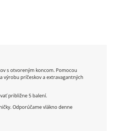
píkov s otvoreným koncom. Pomocou
a výrobu príčeskov a extravagantných
ať približne 5 balení.
umičky. Odporúčame vlákno denne