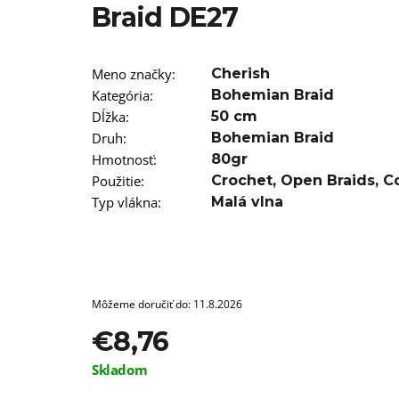
T12/22 BRAIDORDIE
Braid DE27
€5,96
Meno značky
:
Cherish
Kategória
:
Bohemian Braid
Dĺžka
:
50 cm
Druh
:
Bohemian Braid
Hmotnosť
:
80gr
Použitie
:
Crochet
,
Open Braids
,
C
Typ vlákna
:
Malá vlna
Môžeme doručiť do:
11.8.2026
€8,76
Jednotková
Skladom
cena: