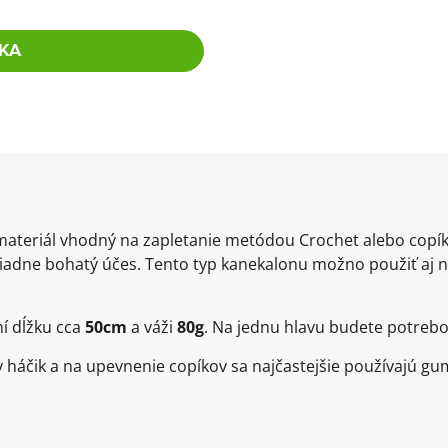
KA
materiál vhodný na zapletanie metódou Crochet alebo co
adne bohatý účes. Tento typ kanekalonu možno použiť aj n
í dĺžku cca
50cm
a váži
80g
. Na jednu hlavu budete potrebov
háčik a na upevnenie copíkov sa najčastejšie používajú g