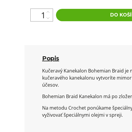
DO KOŠÍ
Popis
Kučeravý Kanekalon Bohemian Braid je 
kučeravého kanekalonu vytvoríte mimori
účesov.
Bohemian Braid Kanekalon má po zložen
Na metodu Crochet ponúkame špeciálny 
vyživovať špeciálnymi olejmi v spreji.