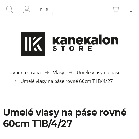
K
Prejsť
NÁKU
HĽADAŤ
M
na
KOŠÍK
o
EUR
SPÄŤ
SPÄŤ
obsah
PRIHLÁSENIE
š
í
Č
k
o
p
o
t
r
Úvodná strana
Vlasy
Umelé vlasy na páse
e
Umelé vlasy na páse rovné 60cm T1B/4/27
b
u
j
Umelé vlasy na páse rovné
e
t
60cm T1B/4/27
e
n