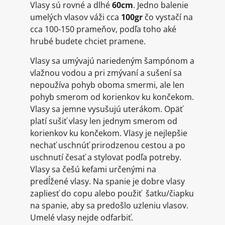
Vlasy sú rovné a dlhé
60cm
. Jedno balenie
umelých vlasov váži cca
100gr
čo vystačí na
cca 100-150 prameňov, podľa toho aké
hrubé budete chciet pramene.
Vlasy sa umývajú nariedeným šampónom a
vlažnou vodou a pri zmývaní a sušení sa
nepoužíva pohyb oboma smermi, ale len
pohyb smerom od korienkov ku končekom.
Vlasy sa jemne vysušujú uterákom. Opäť
platí sušiť vlasy len jednym smerom od
korienkov ku končekom. Vlasy je nejlepšie
nechať uschnúť prirodzenou cestou a po
uschnutí česať a stylovat podľa potreby.
Vlasy sa češú kefami určenými na
predĺžené vlasy. Na spanie je dobre vlasy
zapliesť do copu alebo použiť šatku/čiapku
na spanie, aby sa predošlo uzleniu vlasov.
Umelé vlasy nejde odfarbiť.