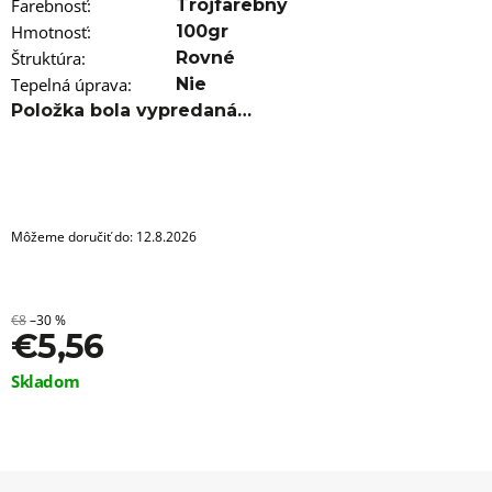
a
Farebnosť
:
Trojfarebný
m
Hmotnosť
:
100gr
e
Štruktúra
:
Rovné
Tepelná úprava
:
Nie
FARBA
NA
Položka bola vypredaná…
VLASY
IROIRO
-
20
PURPLE
€13,96
Môžeme doručiť do:
12.8.2026
€8
–30 %
€5,56
Jednotková
Skladom
cena: