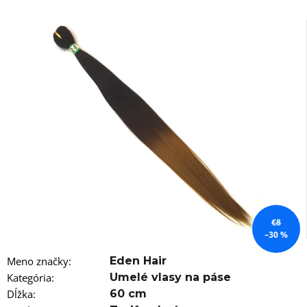
á
j
s
ť
?
HĽADAŤ
O
€8
d
–30 %
p
o
Meno značky
:
Eden Hair
r
Kategória
:
Umelé vlasy na páse
ú
č
Dĺžka
:
60 cm