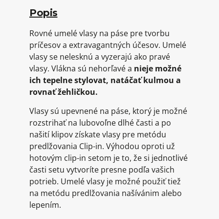
Popis
Rovné umelé vlasy na páse pre tvorbu
príčesov a extravagantných účesov. Umelé
vlasy se nelesknú a vyzerajú ako pravé
vlasy. Vlákna sú nehorľavé a
nieje možné
ich tepelne stylovat, natáčať kulmou a
rovnať žehličkou.
Vlasy sú upevnené na páse, ktorý je možné
rozstrihať na lubovoľne dlhé časti a po
našití klipov získate vlasy pre metódu
predlžovania Clip-in. Výhodou oproti už
hotovým clip-in setom je to, že si jednotlivé
časti setu vytvoríte presne podľa vašich
potrieb. Umelé vlasy je možné použiť tiež
na metódu predlžovania našívánim alebo
lepením.