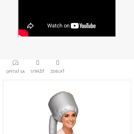
STRÁŽIŤ
ZDIEĽAŤ
OPÝTAŤ SA