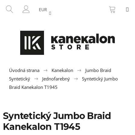
K
Prejsť
NÁKU
HĽADAŤ
M
na
KOŠÍK
o
EUR
SPÄŤ
SPÄŤ
obsah
PRIHLÁSENIE
š
í
Č
k
o
p
o
t
r
Úvodná strana
Kanekalon
Jumbo Braid
e
Syntetický
Jednofarebný
Syntetický Jumbo
b
Braid Kanekalon T1945
u
j
e
Syntetický Jumbo Braid
t
Kanekalon T1945
e
n