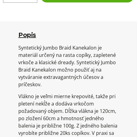
Popis
Syntetický Jumbo Braid Kanekalon je
materiál určený na rasta copíky, zapletené
vrkoče a klasické dready. Syntetický Jumbo
Braid Kanekalon možno použiť aj na
vytváranie extravagantných účesov a
príčeskov.
Vlákno je veľmi mierne krepovité, takže pri
pletení nekĺže a dodáva vrkočom
požadovaný objem. Dĺžka vlákna je 120cm,
po zložení 60cm a hmotnosť jedného
balenia je približne 100g. Z jedného balenia
vyrobíte približne 20ks copíkov. V praxi sa