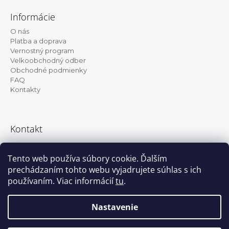
á
Informácie
p
O nás
ä
Platba a doprava
t
Vernostný program
Velkoobchodný odber
i
Obchodné podmienky
e
FAQ
Kontakty
Kontakt
info@kanekalon-store.sk
Tento web používa súbory cookie. Ďalším
prechádzaním tohto webu vyjadrujete súhlas s ich
používaním. Viac informácií
tu
.
Facebook
Instagram
Nastavenie