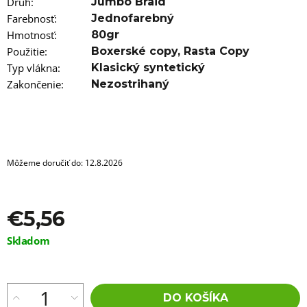
a
Druh
:
Jumbo Braid
m
Farebnosť
:
Jednofarebný
e
Hmotnosť
:
80gr
Použitie
:
Boxerské copy
,
Rasta Copy
100%
JUMBO
Typ vlákna
:
Klasický syntetický
BRAID
Zakončenie
:
Nezostrihaný
ZOSTRIHANÝ
TURQUIOSE
€5,96
Pôvodne:
€6,76
Môžeme doručiť do:
12.8.2026
€5,56
Jednotková
Skladom
cena:
DO KOŠÍKA