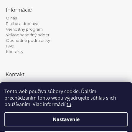
á
Informácie
p
O nás
ä
Platba a doprava
t
Vernostný program
Velkoobchodný odber
i
Obchodné podmienky
e
FAQ
Kontakty
Kontakt
info@kanekalon-store.sk
Tento web používa súbory cookie. Ďalším
prechádzaním tohto webu vyjadrujete súhlas s ich
používaním. Viac informácií
tu
.
Facebook
Instagram
Nastavenie