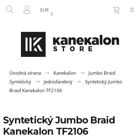
K
Prejsť
NÁKU
HĽADAŤ
M
na
KOŠÍK
o
EUR
SPÄŤ
SPÄŤ
obsah
PRIHLÁSENIE
š
í
Č
k
o
p
o
t
r
Úvodná strana
Kanekalon
Jumbo Braid
e
Syntetický
Jednofarebný
Syntetický Jumbo
b
Braid Kanekalon TF2106
u
j
e
Syntetický Jumbo Braid
t
Kanekalon TF2106
e
n