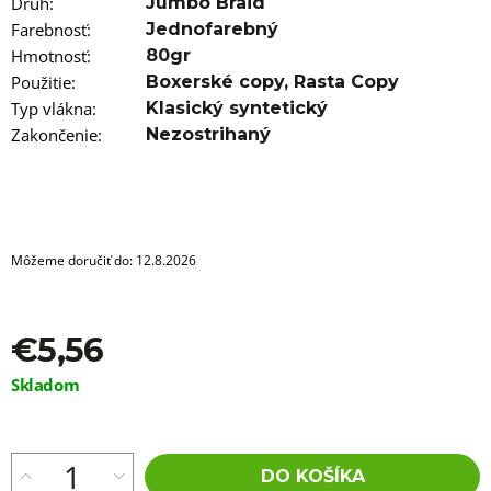
a
Druh
:
Jumbo Braid
m
Farebnosť
:
Jednofarebný
e
Hmotnosť
:
80gr
Použitie
:
Boxerské copy
,
Rasta Copy
ROVNÝ
MICRO
Typ vlákna
:
Klasický syntetický
ZIZI
Zakončenie
:
Nezostrihaný
OMBRE
2-
2
€5,96
Môžeme doručiť do:
12.8.2026
€5,56
Jednotková
Skladom
cena:
DO KOŠÍKA