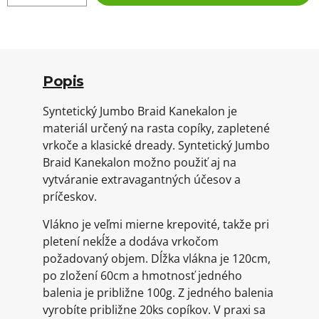
Popis
Syntetický Jumbo Braid Kanekalon je
materiál určený na rasta copíky, zapletené
vrkoče a klasické dready. Syntetický Jumbo
Braid Kanekalon možno použiť aj na
vytváranie extravagantných účesov a
príčeskov.
Vlákno je veľmi mierne krepovité, takže pri
pletení nekĺže a dodáva vrkočom
požadovaný objem. Dĺžka vlákna je 120cm,
po zložení 60cm a hmotnosť jedného
balenia je približne 100g. Z jedného balenia
vyrobíte približne 20ks copíkov. V praxi sa