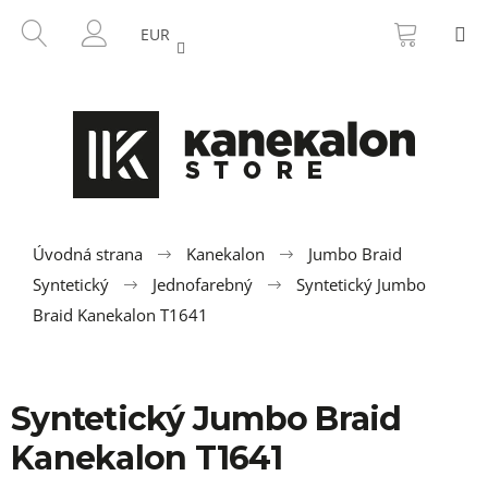
K
Prejsť
NÁKU
HĽADAŤ
M
na
KOŠÍK
o
EUR
SPÄŤ
SPÄŤ
obsah
PRIHLÁSENIE
š
í
Č
k
o
p
o
t
r
Úvodná strana
Kanekalon
Jumbo Braid
e
Syntetický
Jednofarebný
Syntetický Jumbo
b
Braid Kanekalon T1641
u
j
e
Syntetický Jumbo Braid
t
Kanekalon T1641
e
n