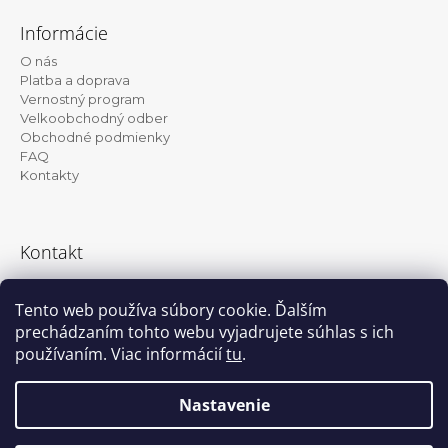
á
Informácie
p
O nás
ä
Platba a doprava
t
Vernostný program
Velkoobchodný odber
i
Obchodné podmienky
e
FAQ
Kontakty
Kontakt
info@kanekalon-store.sk
Tento web používa súbory cookie. Ďalším
prechádzaním tohto webu vyjadrujete súhlas s ich
používaním. Viac informácií
tu
.
Facebook
Instagram
Nastavenie