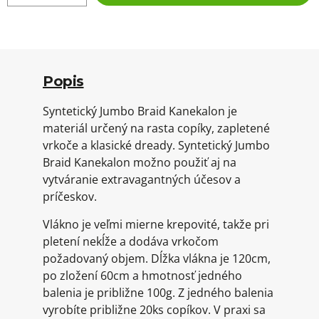
Popis
Syntetický Jumbo Braid Kanekalon je
materiál určený na rasta copíky, zapletené
vrkoče a klasické dready. Syntetický Jumbo
Braid Kanekalon možno použiť aj na
vytváranie extravagantných účesov a
príčeskov.
Vlákno je veľmi mierne krepovité, takže pri
pletení nekĺže a dodáva vrkočom
požadovaný objem. Dĺžka vlákna je 120cm,
po zložení 60cm a hmotnosť jedného
balenia je približne 100g. Z jedného balenia
vyrobíte približne 20ks copíkov. V praxi sa