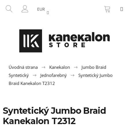
K
Prejsť
NÁKU
HĽADAŤ
M
na
KOŠÍK
o
EUR
SPÄŤ
SPÄŤ
obsah
PRIHLÁSENIE
š
í
Č
k
o
p
o
t
r
Úvodná strana
Kanekalon
Jumbo Braid
e
Syntetický
Jednofarebný
Syntetický Jumbo
b
Braid Kanekalon T2312
u
j
e
Syntetický Jumbo Braid
t
Kanekalon T2312
e
n