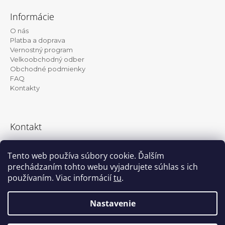
á
Informácie
p
O nás
ä
Platba a doprava
t
Vernostný program
Velkoobchodný odber
i
Obchodné podmienky
e
FAQ
Kontakty
Kontakt
info@kanekalon-store.sk
Tento web používa súbory cookie. Ďalším
prechádzaním tohto webu vyjadrujete súhlas s ich
používaním. Viac informácií
tu
.
Facebook
Instagram
Nastavenie