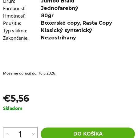
a
Druh
:
Jumbo Braid
m
Farebnosť
:
Jednofarebný
e
Hmotnosť
:
80gr
Použitie
:
Boxerské copy
,
Rasta Copy
VLNITÝ
KANEKALON
Typ vlákna
:
Klasický syntetický
ARIEL
Zakončenie
:
Nezostrihaný
75CM
100GR
PINK1
€8,76
Pôvodne:
€13
Môžeme doručiť do:
10.8.2026
€5,56
Jednotková
Skladom
cena:
DO KOŠÍKA