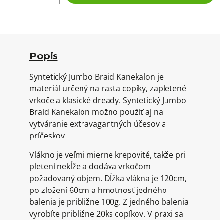
Popis
Syntetický Jumbo Braid Kanekalon je
materiál určený na rasta copíky, zapletené
vrkoče a klasické dready. Syntetický Jumbo
Braid Kanekalon možno použiť aj na
vytváranie extravagantných účesov a
príčeskov.
Vlákno je veľmi mierne krepovité, takže pri
pletení nekĺže a dodáva vrkočom
požadovaný objem. Dĺžka vlákna je 120cm,
po zložení 60cm a hmotnosť jedného
balenia je približne 100g. Z jedného balenia
vyrobíte približne 20ks copíkov. V praxi sa